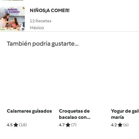
NIÑOS¡A COMER!
12 Recetas
México
También podría gustarte...
Calamares guisados
Croquetas de
Yogur de gal
bacalao con
maría
aceitunas
4.5
(18)
4.7
(7)
4.2
(6)