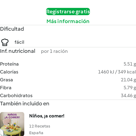
Registrarse gratis
Más información
Dificultad
fácil
Inf. nutricional
por 1 ración
Proteína
5.51 g
Calorías
1460 kJ / 349 kcal
Grasa
21.04 g
Fibra
5.79 g
Carbohidratos
34.46 g
También incluido en
Niños, ¡a comer!
12 Recetas
España