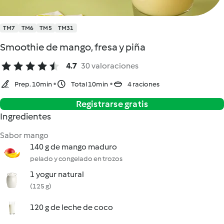
TM7
TM6
TM5
TM31
Smoothie de mango, fresa y piña
4.7
30 valoraciones
Prep. 10min
Total 10min
4 raciones
Registrarse gratis
Ingredientes
Sabor mango
140 g de mango maduro
pelado y congelado en trozos
1 yogur natural
(125 g)
120 g de leche de coco