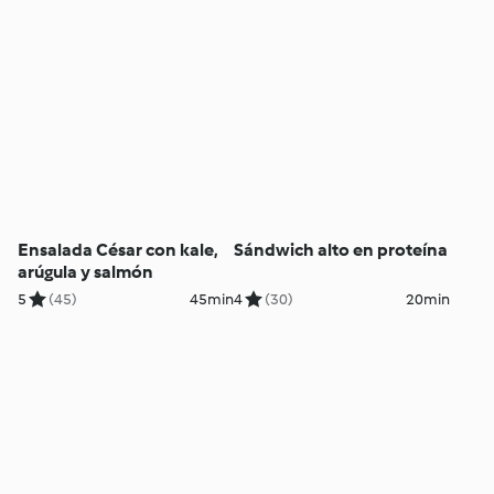
Ensalada César con kale,
Sándwich alto en proteína
arúgula y salmón
5
(45)
45min
4
(30)
20min