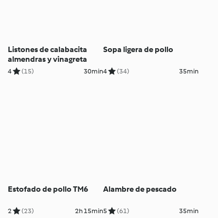
Listones de calabacita
Sopa ligera de pollo
almendras y vinagreta
4
(15)
30min
4
(34)
35min
Estofado de pollo TM6
Alambre de pescado
2
(23)
2h 15min
5
(61)
35min