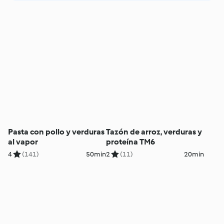
Pasta con pollo y verduras
Tazón de arroz, verduras y
al vapor
proteína TM6
4
(141)
50min
2
(11)
20min