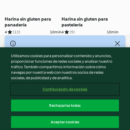
Harina sin gluten para
Harina sin gluten para
panadería
pastelería
4
(12)
10min
4
(9)
10min
© Copyright 2026
Utilizamos cookies para personalizar contenido y anuncios,
Términos de uso
proporcionar funciones de redes sociales y analizar nuestro
Política de privacidad
tráfico. También compartimos información sobre cómo
Aviso legal
navegas por nuestra web con nuestros socios de redes
sociales, de publicidad y de analítica.
Información legal
Cookies
Configuración de cookies
Reportar contenido
Cancelar suscripción
Rechazarlas todas
Declaración de accesibilidad
Español
Aceptar cookies