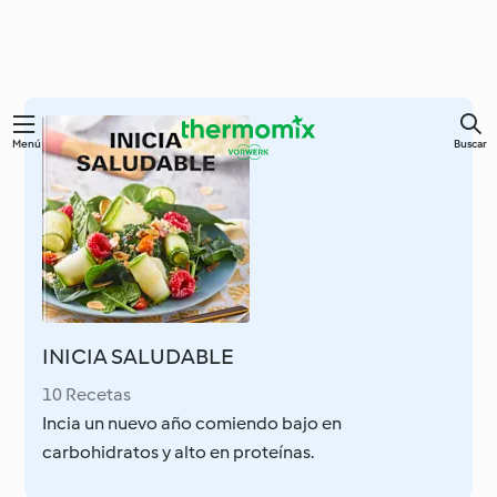
Ir
Menú
Buscar
al
contenido
principal
INICIA SALUDABLE
10 Recetas
Incia un nuevo año comiendo bajo en
carbohidratos y alto en proteínas.