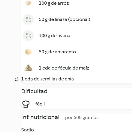
100 g de arroz
50 g de linaza (opcional)
100 g de avena
50 g de amaranto
1 cda de fécula de maíz
1 cda de semillas de chía
Dificultad
fácil
Inf. nutricional
por 500 gramos
Sodio