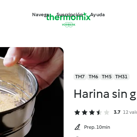
Navega
Suscripción
Ayuda
TM7
TM6
TM5
TM31
Harina sin 
3.7
12 val
Prep. 10min