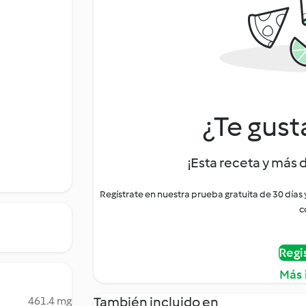
¿Te gust
¡Esta receta y más 
Regístrate en nuestra prueba gratuita de 30 días
c
Regi
Más 
También incluido en
461.4 mg