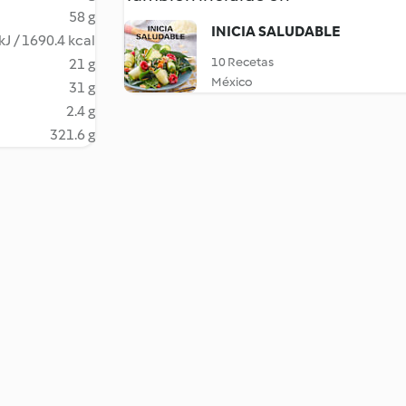
58 g
INICIA SALUDABLE
kJ / 1690.4 kcal
10 Recetas
21 g
México
31 g
2.4 g
321.6 g