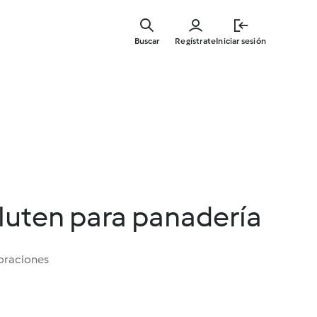
Ir
al
Buscar
Regístrate
Iniciar sesión
contenid
principal
gluten para panadería
oraciones