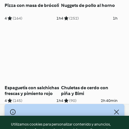
Pizza con masa de brócoli
Nuggets de pollo al horno
4
(164)
1h
4
(252)
1h
Espaguetis con salchichas
Chuletas de cerdo con
frescas y pimiento rojo
piña y Bimi
4
(145)
1h
4
(90)
2h 40min
© Copyright 2026
Utilizamos cookies para personalizar contenido y anuncios,
Términos de uso