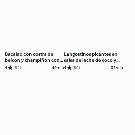
Bacalao con costra de
Langostinos picantes en
beicon y champiñón con
salsa de leche de coco y
patatas al vapor
tomate
4
(82)
40min
4
(50)
35min