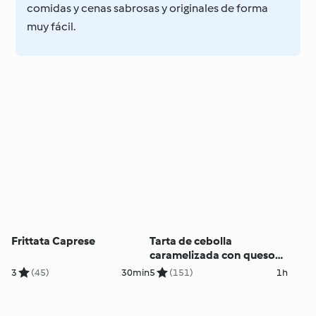
comidas y cenas sabrosas y originales de forma
muy fácil.
Frittata Caprese
Tarta de cebolla
caramelizada con queso
de cabra
3
(45)
30min
5
(151)
1h