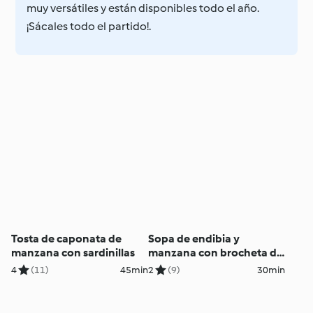
muy versátiles y están disponibles todo el año.
¡Sácales todo el partido!.
Tosta de caponata de
Sopa de endibia y
manzana con sardinillas
manzana con brocheta de
tofu
4
(11)
45min
2
(9)
30min