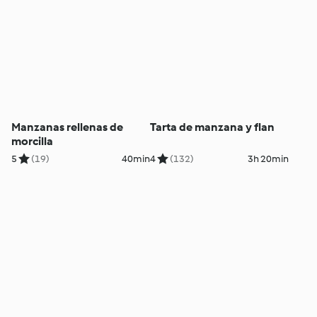
Manzanas rellenas de
Tarta de manzana y flan
morcilla
5
(19)
40min
4
(132)
3h 20min