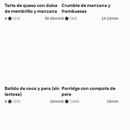
Tarta de queso con dulce
Crumble de manzana y
de membrillo y manzana
frambuesas
4
(24)
3h 45min
5
(50)
1h 15min
Batido de coco y pera (sin
Porridge con compota de
lactosa)
pera
4
(25)
10min
5
(184)
25min