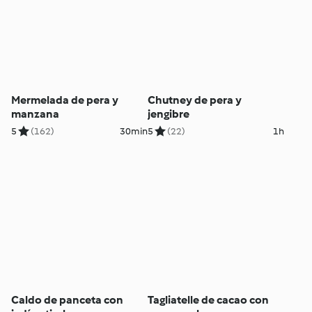
Mermelada de pera y
Chutney de pera y
manzana
jengibre
5
(162)
30min
5
(22)
1h
Caldo de panceta con
Tagliatelle de cacao con