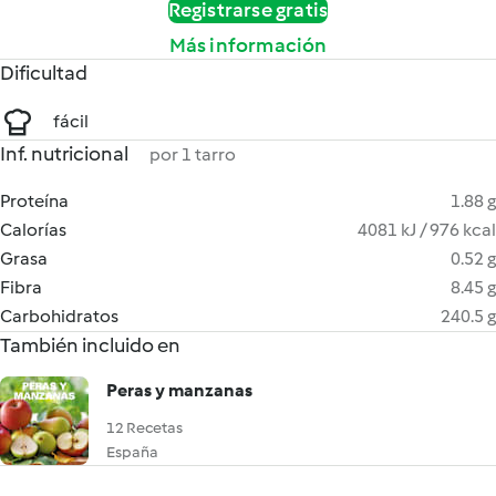
Registrarse gratis
Más información
Dificultad
fácil
Inf. nutricional
por 1 tarro
Proteína
1.88 g
Calorías
4081 kJ / 976 kcal
Grasa
0.52 g
Fibra
8.45 g
Carbohidratos
240.5 g
También incluido en
Peras y manzanas
12 Recetas
España