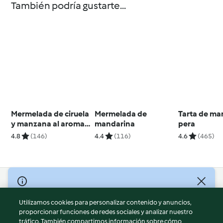
También podría gustarte...
Mermelada de ciruela
Mermelada de
Tarta de ma
y manzana al aroma
mandarina
pera
de canela
4.8
(146)
4.4
(116)
4.6
(465)
© Copyright 2026
Utilizamos cookies para personalizar contenido y anuncios,
Términos de uso
proporcionar funciones de redes sociales y analizar nuestro
Política de privacidad
tráfico. También compartimos información sobre cómo