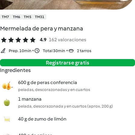
TM7
TM6
TM5
TM31
Mermelada de pera y manzana
4.9
162 valoraciones
Prep. 10min
Total 30min
2 tarros
Registrarse gratis
Ingredientes
600 g de peras conferencia
peladas, descorazonadas y en cuartos
1 manzana
pelada, descorazonada y en cuartos (aprox. 200 g)
40 g de zumo de limón