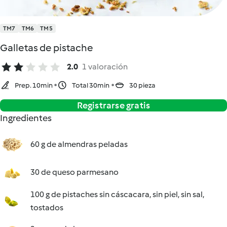
TM7
TM6
TM5
Galletas de pistache
2.0
1 valoración
Prep. 10min
Total 30min
30 pieza
Registrarse gratis
Ingredientes
60 g de almendras peladas
30 de queso parmesano
100 g de pistaches sin cáscacara, sin piel, sin sal,
tostados