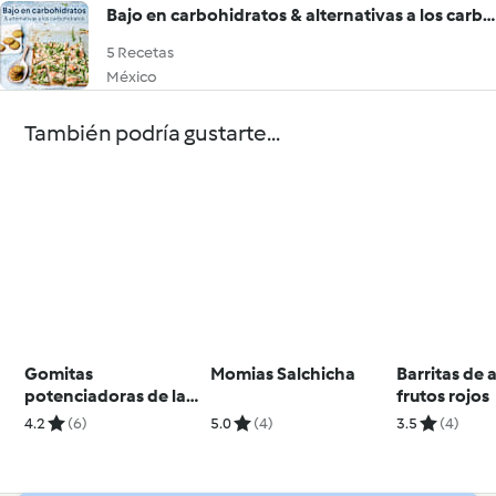
Bajo en carbohidratos & alternativas a los carbohidratos
5 Recetas
México
También podría gustarte...
Gomitas
Momias Salchicha
Barritas de 
potenciadoras de la
frutos rojos
belleza
4.2
(6)
5.0
(4)
3.5
(4)