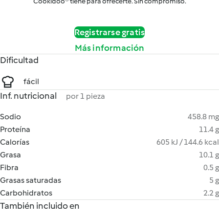
Cookidoo® tiene para ofrecerte. Sin compromiso.
Registrarse gratis
Más información
Dificultad
fácil
Inf. nutricional
por 1 pieza
Sodio
458.8 mg
Proteína
11.4 g
Calorías
605 kJ / 144.6 kcal
Grasa
10.1 g
Fibra
0.5 g
Grasas saturadas
5 g
Carbohidratos
2.2 g
También incluido en