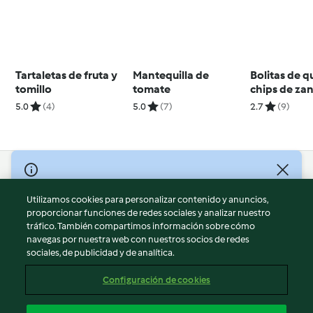
Tartaletas de fruta y
Mantequilla de
Bolitas de 
tomillo
tomate
chips de za
5.0
(4)
5.0
(7)
2.7
(9)
© Copyright 2026
Utilizamos cookies para personalizar contenido y anuncios,
Términos de uso
proporcionar funciones de redes sociales y analizar nuestro
Política de privacidad
tráfico. También compartimos información sobre cómo
Aviso legal
navegas por nuestra web con nuestros socios de redes
sociales, de publicidad y de analítica.
Información legal
Cookies
Configuración de cookies
Reportar contenido
Cancelar suscripción