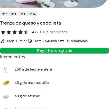
TM7
TM6
TM5
TM31
Trenza de queso y cebolleta
4.6
10 valoraciones
Prep. 15min
Total 1h 45min
10 rebanadas
Registrarse gratis
Ingredientes
150 g de leche entera
40 g de mantequilla
40 g de azúcar