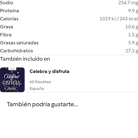
Sodio
254.7 mg
Proteína
9.9 g
Calorías
1019 kJ / 243 kcal
Grasa
10.6 g
Fibra
1.5 g
Grasas saturadas
5.9 g
Carbohidratos
27.2 g
También incluido en
Celebra y disfruta
60 Recetas
España
También podría gustarte...