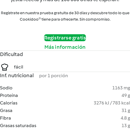
Regístrate en nuestra prueba gratuita de 30 días y descubre todo lo que
Cookidoo® tiene para ofrecerte. Sin compromiso.
Registrarse gratis
Más información
Dificultad
fácil
Inf. nutricional
por 1 porción
Sodio
1163 mg
Proteína
49 g
Calorías
3276 kJ / 783 kcal
Grasa
31 g
Fibra
4.8 g
Grasas saturadas
13 g