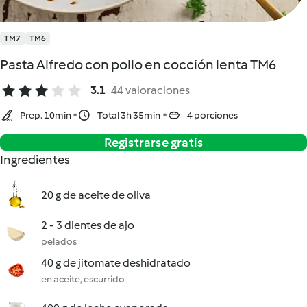
TM7
TM6
Pasta Alfredo con pollo en cocción lenta TM6
3.1
44 valoraciones
Prep. 10min
Total 3h 35min
4 porciones
Registrarse gratis
Ingredientes
20 g de aceite de oliva
2 - 3 dientes de ajo
pelados
40 g de jitomate deshidratado
en aceite, escurrido