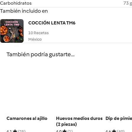
Carbohidratos
73 g
También incluido en
COCCIÓN LENTA TM6
10 Recetas
México
También podría gustarte...
Camarones al ajillo
Huevos medios duros
Dip de pimi
(2 piezas)
4.1
(25)
4.0
(1)
4.6
(40)