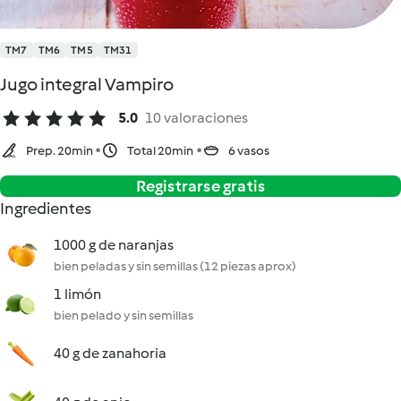
TM7
TM6
TM5
TM31
Jugo integral Vampiro
5.0
10 valoraciones
Prep. 20min
Total 20min
6 vasos
Registrarse gratis
Ingredientes
1000 g de naranjas
bien peladas y sin semillas (12 piezas aprox)
1 limón
bien pelado y sin semillas
40 g de zanahoria