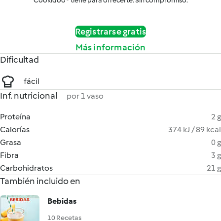
Cookidoo® tiene para ofrecerte. Sin compromiso.
Registrarse gratis
Más información
Dificultad
fácil
Inf. nutricional
por 1 vaso
Proteína
2 g
Calorías
374 kJ / 89 kcal
Grasa
0 g
Fibra
3 g
Carbohidratos
21 g
También incluido en
Bebidas
10 Recetas