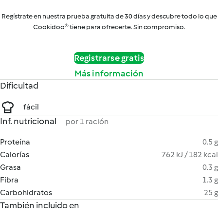
Regístrate en nuestra prueba gratuita de 30 días y descubre todo lo que
Cookidoo® tiene para ofrecerte. Sin compromiso.
Registrarse gratis
Más información
Dificultad
fácil
Inf. nutricional
por 1 ración
Proteína
0.5 g
Calorías
762 kJ / 182 kcal
Grasa
0.3 g
Fibra
1.3 g
Carbohidratos
25 g
También incluido en