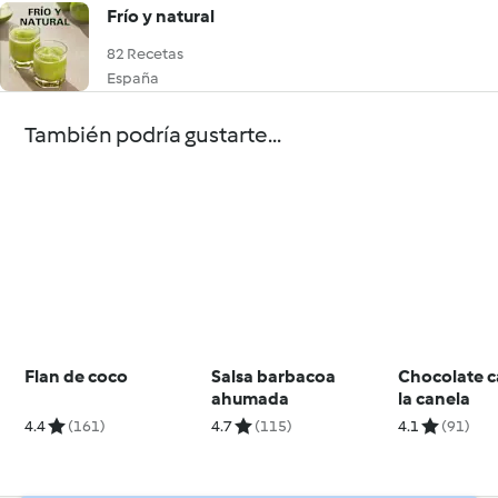
Frío y natural
82 Recetas
España
También podría gustarte...
Flan de coco
Salsa barbacoa
Chocolate c
ahumada
la canela
4.4
(161)
4.7
(115)
4.1
(91)