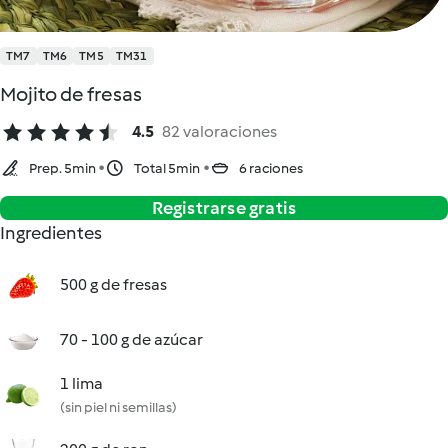
TM7
TM6
TM5
TM31
Mojito de fresas
4.5
82 valoraciones
Prep. 5min
Total 5min
6 raciones
Registrarse gratis
Ingredientes
500 g de fresas
70 - 100 g de azúcar
1 lima
(sin piel ni semillas)