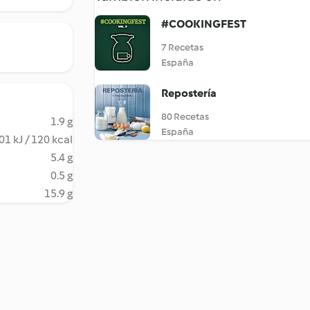
#COOKINGFEST
7 Recetas
España
Repostería
80 Recetas
1.9 g
España
01 kJ / 120 kcal
5.4 g
0.5 g
15.9 g