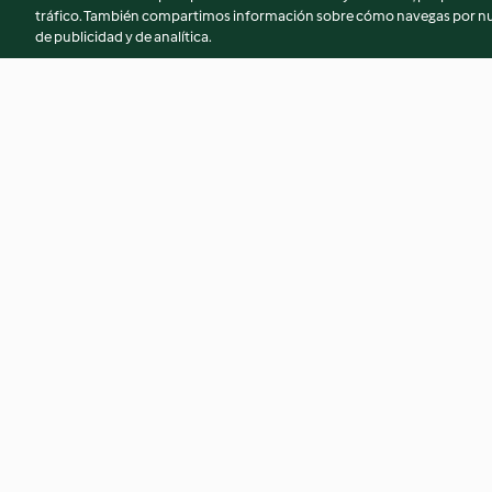
tráfico. También compartimos información sobre cómo navegas por nue
de publicidad y de analítica.
Tocino de cielo
Croquetas de gam
4.2
(199)
4.0
(197)
© Copyright 2026
Términos de uso
Política de privacidad
Aviso l
Declaración de accesibilidad