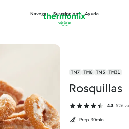
Navega
Suscripción
Ayuda
TM7
TM6
TM5
TM31
Rosquillas
4.3
526 v
Prep. 30min