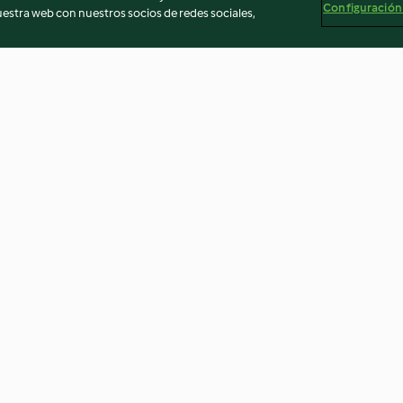
Configuración
stra web con nuestros socios de redes sociales,
bas
Sorbete de limón al cava
Masa para emp
levadura
4.5
(261)
4.7
(133)
egal
Información legal
Cookies
Reportar contenido