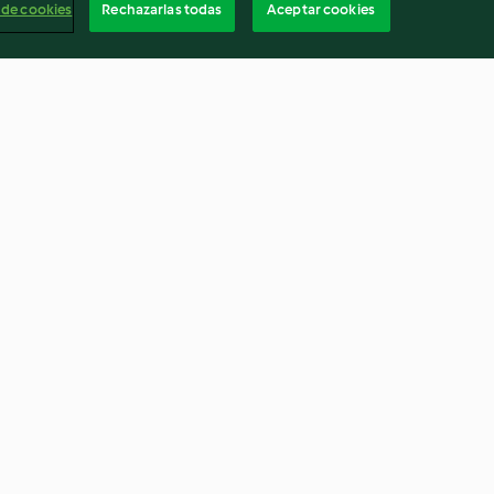
 de cookies
Rechazarlas todas
Aceptar cookies
anada con
Tarta de queso (New York
cheesecake)
4.6
(311)
Españ
Cancelar suscripción