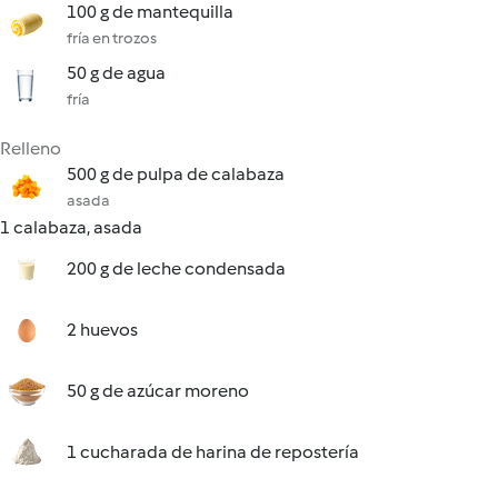
100 g de mantequilla
fría en trozos
50 g de agua
fría
Relleno
500 g de pulpa de calabaza
asada
1 calabaza, asada
200 g de leche condensada
2 huevos
50 g de azúcar moreno
1 cucharada de harina de repostería