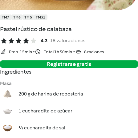
TM7
TM6
TM5
TM31
Pastel rústico de calabaza
4.2
18 valoraciones
Prep. 15min
Total 1h 50min
8 raciones
Registrarse gratis
Ingredientes
Masa
200 g de harina de repostería
1 cucharadita de azúcar
½ cucharadita de sal