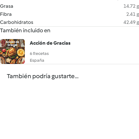
Grasa
14.72 g
Fibra
2.41 g
Carbohidratos
42.49 g
También incluido en
Acción de Gracias
6 Recetas
España
También podría gustarte...