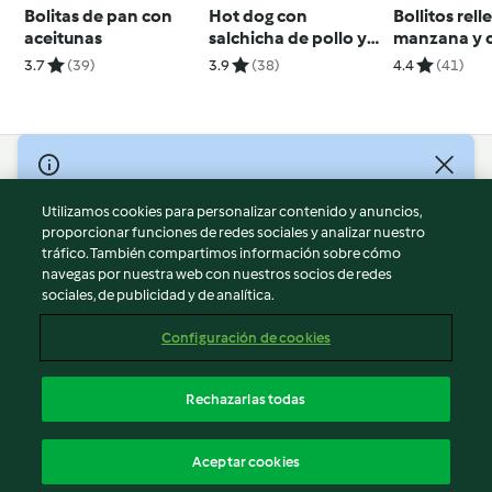
Bolitas de pan con
Hot dog con
Bollitos rel
aceitunas
salchicha de pollo y
manzana y 
salsa de tomate
3.7
(39)
3.9
(38)
4.4
(41)
© Copyright 2026
Utilizamos cookies para personalizar contenido y anuncios,
Términos de uso
proporcionar funciones de redes sociales y analizar nuestro
Política de privacidad
tráfico. También compartimos información sobre cómo
Aviso legal
navegas por nuestra web con nuestros socios de redes
sociales, de publicidad y de analítica.
Información legal
Cookies
Configuración de cookies
Reportar contenido
Cancelar suscripción
Rechazarlas todas
Declaración de accesibilidad
Español
Aceptar cookies