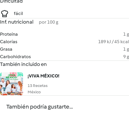
Dificultad
fácil
Inf. nutricional
por 100 g
Proteína
1 g
Calorías
189 kJ / 45 kcal
Grasa
1 g
Carbohidratos
9 g
También incluido en
¡VIVA MÉXICO!
13 Recetas
México
También podría gustarte...