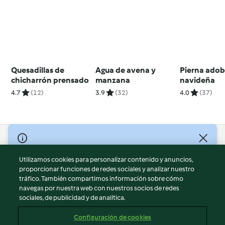
Quesadillas de
Agua de avena y
Pierna ado
chicharrón prensado
manzana
navideña
4.7
(12)
3.9
(32)
4.0
(37)
© Copyright 2026
Utilizamos cookies para personalizar contenido y anuncios,
Términos de uso
proporcionar funciones de redes sociales y analizar nuestro
Política de privacidad
tráfico. También compartimos información sobre cómo
Aviso legal
navegas por nuestra web con nuestros socios de redes
sociales, de publicidad y de analítica.
Información legal
Cookies
Configuración de cookies