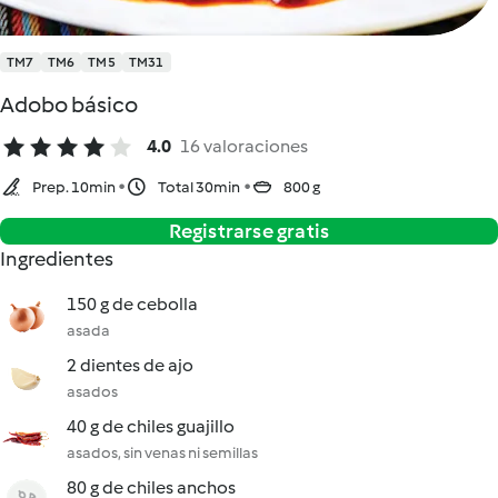
TM7
TM6
TM5
TM31
Adobo básico
4.0
16 valoraciones
Prep. 10min
Total 30min
800 g
Registrarse gratis
Ingredientes
150 g de cebolla
asada
2 dientes de ajo
asados
40 g de chiles guajillo
asados, sin venas ni semillas
80 g de chiles anchos