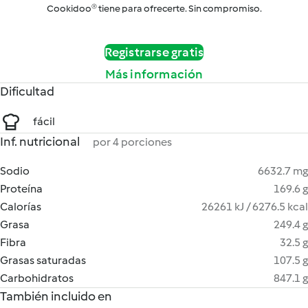
Cookidoo® tiene para ofrecerte. Sin compromiso.
Registrarse gratis
Más información
Dificultad
fácil
Inf. nutricional
por 4 porciones
Sodio
6632.7 mg
Proteína
169.6 g
Calorías
26261 kJ / 6276.5 kcal
Grasa
249.4 g
Fibra
32.5 g
Grasas saturadas
107.5 g
Carbohidratos
847.1 g
También incluido en