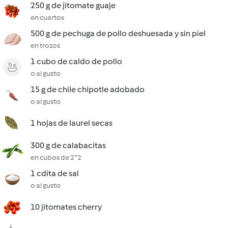
250 g de jitomate guaje
en cuartos
500 g de pechuga de pollo deshuesada y sin piel
en trozos
1 cubo de caldo de pollo
o al gusto
15 g de chile chipotle adobado
o al gusto
1 hojas de laurel secas
300 g de calabacitas
en cubos de 2*2
1 cdita de sal
o al gusto
10 jitomates cherry