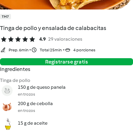
TM7
Tinga de pollo y ensalada de calabacitas
4.9
29 valoraciones
Prep. 6min
Total 25min
4 porciones
Registrarse gratis
Ingredientes
Tinga de pollo
150 g de queso panela
en trozos
200 g de cebolla
en trozos
15 g de aceite