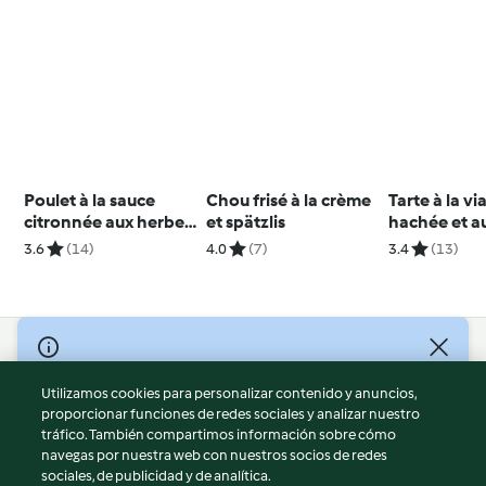
Poulet à la sauce
Chou frisé à la crème
Tarte à la v
citronnée aux herbes
et spätzlis
hachée et a
et riz
carottes
3.6
(14)
4.0
(7)
3.4
(13)
© Copyright 2026
Utilizamos cookies para personalizar contenido y anuncios,
Términos de uso
proporcionar funciones de redes sociales y analizar nuestro
Política de privacidad
tráfico. También compartimos información sobre cómo
Aviso legal
navegas por nuestra web con nuestros socios de redes
sociales, de publicidad y de analítica.
Información legal