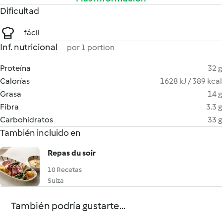
Dificultad
fácil
Inf. nutricional
por 1 portion
Proteína
32 g
Calorías
1628 kJ / 389 kcal
Grasa
14 g
Fibra
3.3 g
Carbohidratos
33 g
También incluido en
Repas du soir
10 Recetas
Suiza
También podría gustarte...