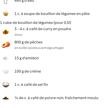
440 g d'eau
1 c. à soupe de bouillon de légumes en pâte
1 cube de bouillon de légumes (pour 0,5l)
3 - 4 c. à café de curry en poudre
doux
800 g de pêches
en boîte (poids avant égouttage)
15 g d'amidon
100 g de crème
1 c. à café de sel fin
¼ de c. à café de poivre noir, fraîchement moulu