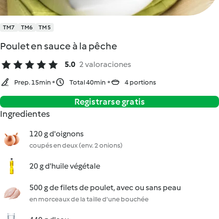
TM7
TM6
TM5
Poulet en sauce à la pêche
5.0
2 valoraciones
Prep. 15min
Total 40min
4 portions
Registrarse gratis
Ingredientes
120 g d'oignons
coupés en deux (env. 2 onions)
20 g d'huile végétale
500 g de filets de poulet, avec ou sans peau
en morceaux de la taille d'une bouchée