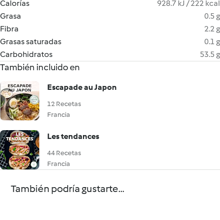
Calorías
928.7 kJ / 222 kcal
Grasa
0.5 g
Fibra
2.2 g
Grasas saturadas
0.1 g
Carbohidratos
53.5 g
También incluido en
Escapade au Japon
12 Recetas
Francia
Les tendances
44 Recetas
Francia
También podría gustarte...