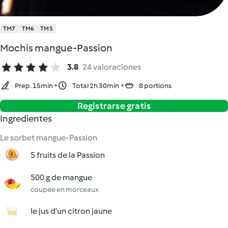
TM7
TM6
TM5
Mochis mangue-Passion
3.8
24 valoraciones
Prep. 15min
Total 2h 30min
8 portions
Registrarse gratis
Ingredientes
Le sorbet mangue-Passion
5 fruits de la Passion
500 g de mangue
coupée en morceaux
le jus d'un citron jaune