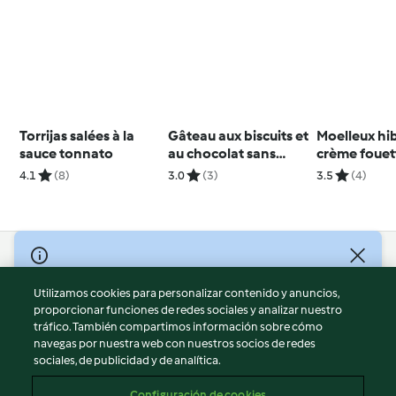
Torrijas salées à la
Gâteau aux biscuits et
Moelleux hib
sauce tonnato
au chocolat sans
crème fouett
gluten
et fruits frai
4.1
(8)
3.0
(3)
3.5
(4)
© Copyright 2026
Utilizamos cookies para personalizar contenido y anuncios,
Términos de uso
proporcionar funciones de redes sociales y analizar nuestro
Política de privacidad
tráfico. También compartimos información sobre cómo
Aviso legal
navegas por nuestra web con nuestros socios de redes
sociales, de publicidad y de analítica.
Información legal
Cookies
Configuración de cookies