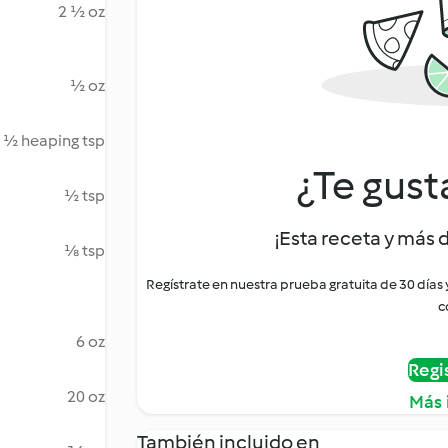
2 ½ oz
½ oz
½ heaping tsp
¿Te gust
½ tsp
¡Esta receta y más 
⅛ tsp
Regístrate en nuestra prueba gratuita de 30 días
c
6 oz
Regi
20 oz
Más 
También incluido en