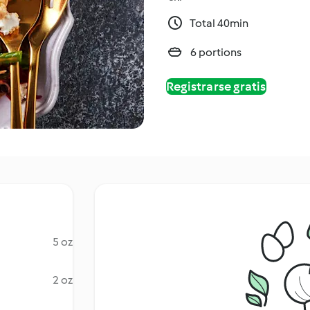
Total 40min
6 portions
Registrarse gratis
5 oz
2 oz