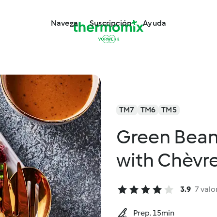
Navega
Suscripción
Ayuda
TM7
TM6
TM5
Green Bean
with Chèvr
3.9
7 valo
Prep. 15min