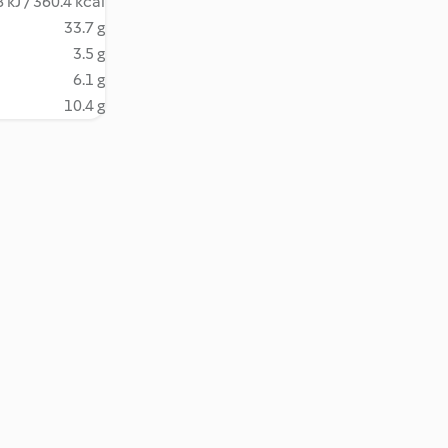
 kJ / 360.4 kcal
33.7 g
3.5 g
6.1 g
10.4 g