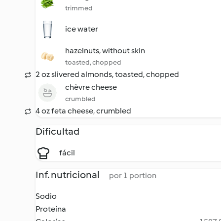
trimmed
ice water
hazelnuts, without skin
toasted, chopped
2 oz slivered almonds, toasted, chopped
chèvre cheese
crumbled
4 oz feta cheese, crumbled
Dificultad
fácil
Inf. nutricional
por 1 portion
Sodio
Proteína