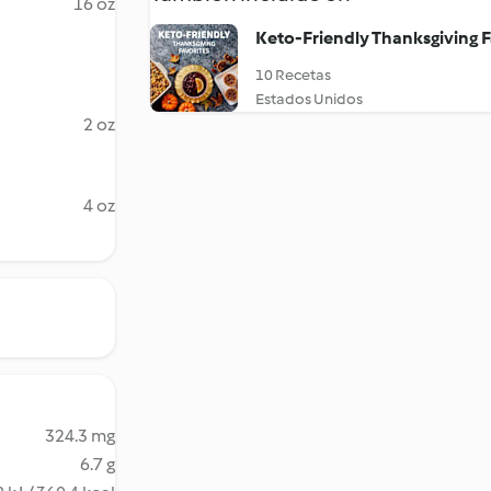
16 oz
Keto-Friendly Thanksgiving F
10 Recetas
Estados Unidos
2 oz
4 oz
324.3 mg
6.7 g