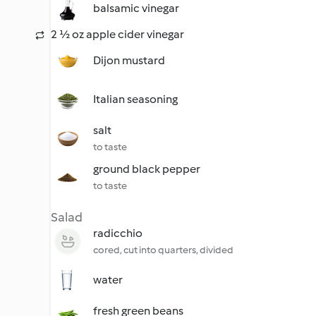
balsamic vinegar
2 ½ oz apple cider vinegar
Dijon mustard
Italian seasoning
salt
to taste
ground black pepper
to taste
Salad
radicchio
cored, cut into quarters, divided
water
fresh green beans