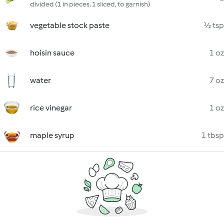
divided (1 in pieces, 1 sliced, to garnish)
vegetable stock paste
½ tsp
hoisin sauce
1 oz
water
7 oz
rice vinegar
1 oz
maple syrup
1 tbsp