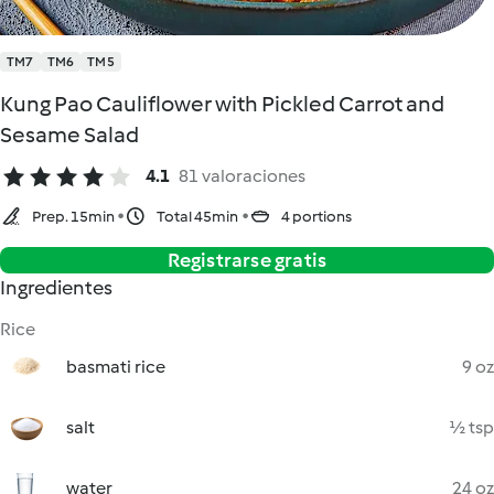
TM7
TM6
TM5
Kung Pao Cauliflower with Pickled Carrot and
Sesame Salad
4.1
81 valoraciones
Prep. 15min
Total 45min
4 portions
Registrarse gratis
Ingredientes
Rice
basmati rice
9 oz
salt
½ tsp
water
24 oz