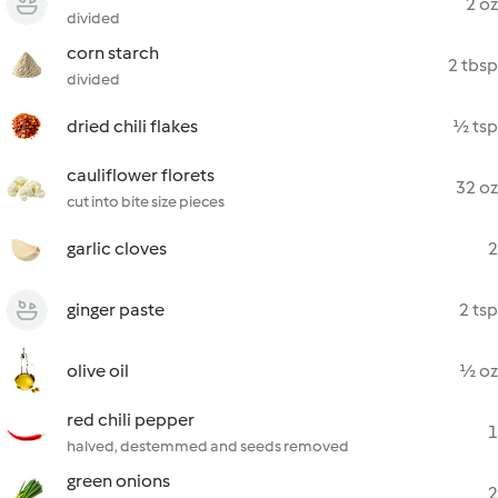
2 oz
divided
corn starch
2 tbsp
divided
dried chili flakes
½ tsp
cauliflower florets
32 oz
cut into bite size pieces
garlic cloves
2
ginger paste
2 tsp
olive oil
½ oz
red chili pepper
1
halved, destemmed and seeds removed
green onions
2