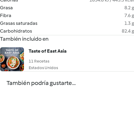
Grasa
8.2 g
Fibra
7.6 g
Grasas saturadas
1.3 g
Carbohidratos
82.4 g
También incluido en
Taste of East Asia
11 Recetas
Estados Unidos
También podría gustarte...