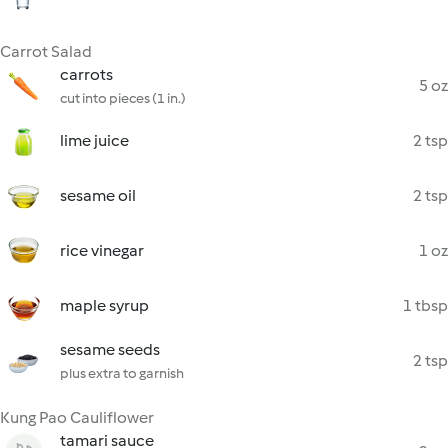
Carrot Salad
carrots
5 oz
cut into pieces (1 in.)
lime juice
2 tsp
sesame oil
2 tsp
rice vinegar
1 oz
maple syrup
1 tbsp
sesame seeds
2 tsp
plus extra to garnish
Kung Pao Cauliflower
tamari sauce