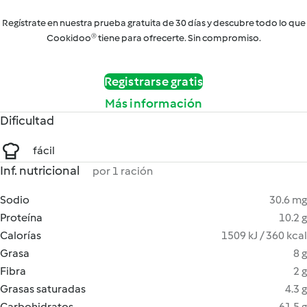
Regístrate en nuestra prueba gratuita de 30 días y descubre todo lo que
Cookidoo® tiene para ofrecerte. Sin compromiso.
Registrarse gratis
Más información
Dificultad
fácil
Inf. nutricional
por 1 ración
Sodio
30.6 mg
Proteína
10.2 g
Calorías
1509 kJ / 360 kcal
Grasa
8 g
Fibra
2 g
Grasas saturadas
4.3 g
Carbohidratos
61.5 g