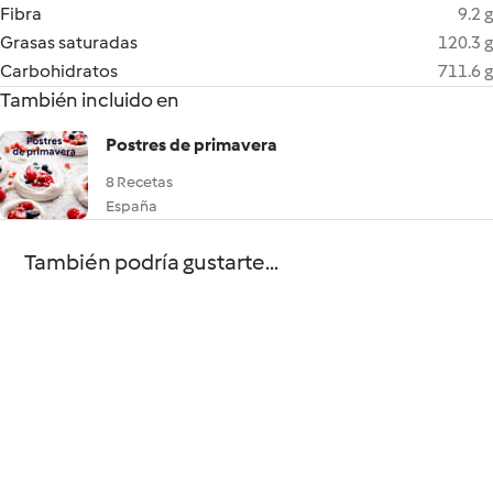
Fibra
9.2 g
Grasas saturadas
120.3 g
Carbohidratos
711.6 g
También incluido en
Postres de primavera
8 Recetas
España
También podría gustarte...