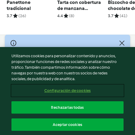
Panettone
Tarta con cobertura
Bizcocho d
tradicional
de manzana
chocolate d
laminada
de huevo
3.7
(26)
4.4
(8)
3.7
(41)
© Copyright 2026
Utilizamos cookies para personalizar contenido y anuncios,
Términos de uso
proporcionar funciones de redes sociales y analizar nuestro
Política de privacidad
tráfico. También compartimos información sobre cómo
Aviso legal
navegas por nuestra web con nuestros socios de redes
sociales, de publicidad y de analítica.
Información legal
Cookies
Configuración de cookies
Reportar contenido
Cancelar suscripción
Rechazarlas todas
Declaración de accesibilidad
Español
Aceptar cookies