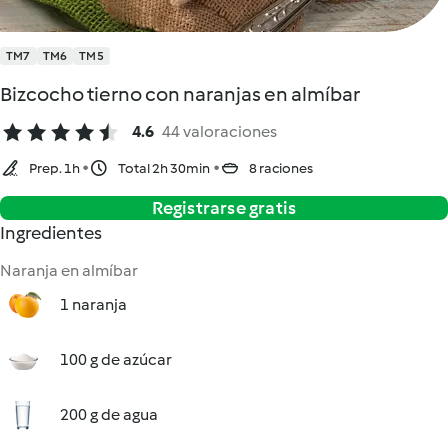
TM7
TM6
TM5
Bizcocho tierno con naranjas en almíbar
4.6
44 valoraciones
Prep. 1h
Total 2h 30min
8 raciones
Registrarse gratis
Ingredientes
Naranja en almíbar
1 naranja
100 g de azúcar
200 g de agua