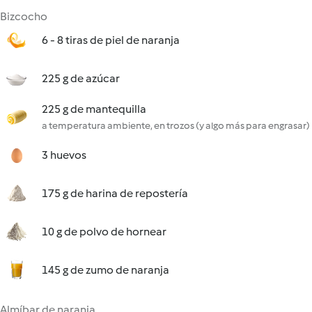
Bizcocho
6 - 8 tiras de piel de naranja
225 g de azúcar
225 g de mantequilla
a temperatura ambiente, en trozos (y algo más para engrasar)
3 huevos
175 g de harina de repostería
10 g de polvo de hornear
145 g de zumo de naranja
Almíbar de naranja