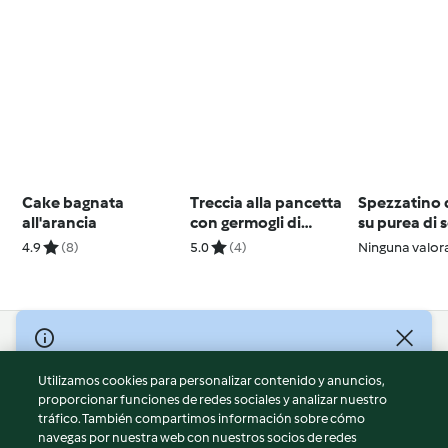
Cake bagnata
Treccia alla pancetta
Spezzatino 
all'arancia
con germogli di
su purea di
cipolla
4.9
(8)
5.0
(4)
Ninguna valor
© Copyright 2026
Utilizamos cookies para personalizar contenido y anuncios,
Términos de uso
proporcionar funciones de redes sociales y analizar nuestro
Política de privacidad
tráfico. También compartimos información sobre cómo
Aviso legal
navegas por nuestra web con nuestros socios de redes