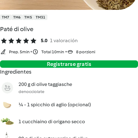
TM7
TM6
TM5
TM31
Paté di olive
5.0
1 valoración
Prep. 5min
Total 10min
8 porzioni
Registrarse gratis
Ingredientes
200 g di olive taggiasche
denocciolate
¼ - 1 spicchio di aglio (opcional)
1 cucchiaino di origano secco