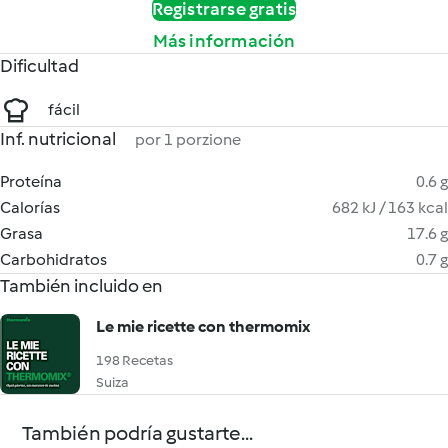
Registrarse gratis
Más información
Dificultad
fácil
Inf. nutricional
por 1 porzione
Proteína
0.6 g
Calorías
682 kJ / 163 kcal
Grasa
17.6 g
Carbohidratos
0.7 g
También incluido en
Le mie ricette con thermomix
198 Recetas
Suiza
También podría gustarte...