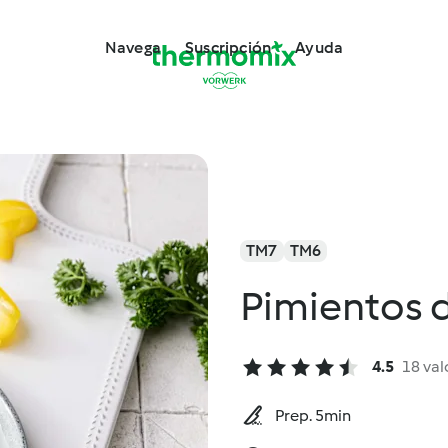
Navega
Suscripción
Ayuda
TM7
TM6
Pimientos d
4.5
18 val
Prep. 5min