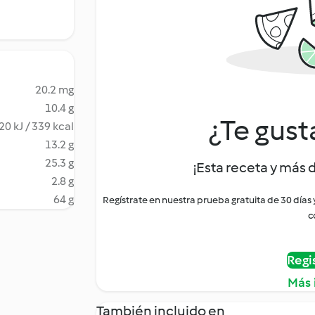
20.2 mg
10.4 g
¿Te gust
20 kJ / 339 kcal
13.2 g
25.3 g
¡Esta receta y más 
2.8 g
64 g
Regístrate en nuestra prueba gratuita de 30 días
c
Regi
Más 
También incluido en