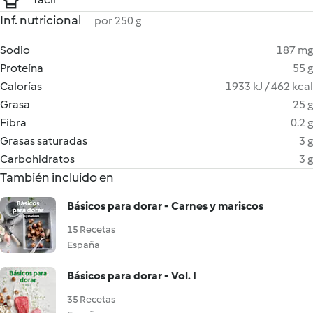
Inf. nutricional
por 250 g
Sodio
187 mg
Proteína
55 g
Calorías
1933 kJ / 462 kcal
Grasa
25 g
Fibra
0.2 g
Grasas saturadas
3 g
Carbohidratos
3 g
También incluido en
Básicos para dorar - Carnes y mariscos
15 Recetas
España
Básicos para dorar - Vol. I
35 Recetas