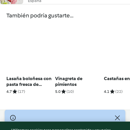
España
También podría gustarte...
Lasaña boloñesa con
Vinagreta de
Castañas e
pasta fresca de
pimientos
espinacas
4.7
(17)
5.0
(10)
4.1
(22)
© Copyright 2026