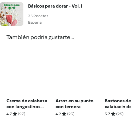
Básicos para dorar - Vol. I
35 Recetas
España
También podría gustarte...
Crema de calabaza
Arroz en su punto
Bastones d
con langostinos
con ternera
calabacín d
dorados
(100 g)
4.7
(97)
4.2
(23)
3.7
(25)