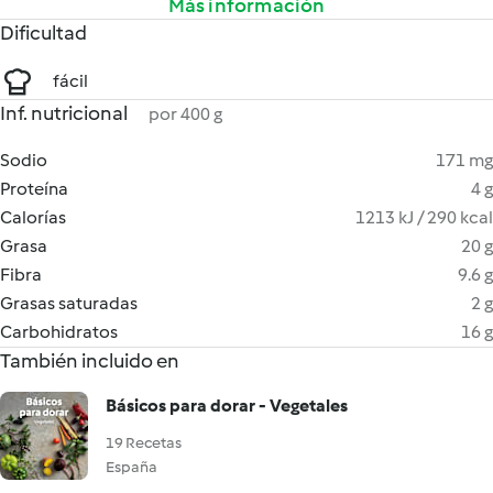
Más información
Dificultad
fácil
Inf. nutricional
por 400 g
Sodio
171 mg
Proteína
4 g
Calorías
1213 kJ / 290 kcal
Grasa
20 g
Fibra
9.6 g
Grasas saturadas
2 g
Carbohidratos
16 g
También incluido en
Básicos para dorar - Vegetales
19 Recetas
España