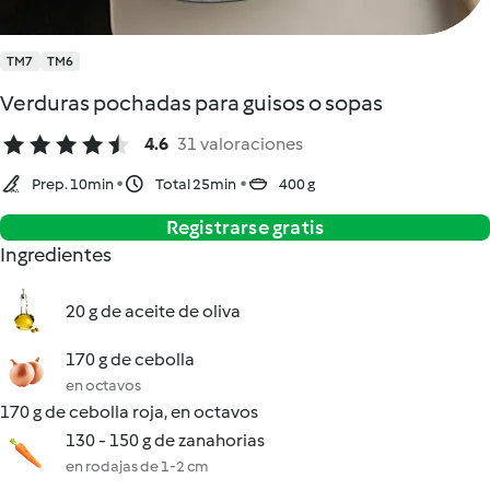
TM7
TM6
Verduras pochadas para guisos o sopas
4.6
31 valoraciones
Prep. 10min
Total 25min
400 g
Registrarse gratis
Ingredientes
20 g de aceite de oliva
170 g de cebolla
en octavos
170 g de cebolla roja, en octavos
130 - 150 g de zanahorias
en rodajas de 1-2 cm