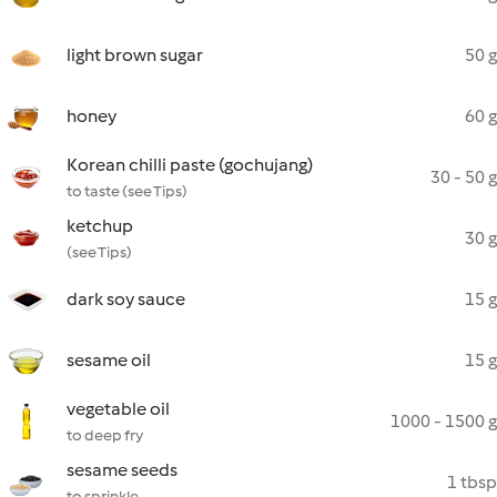
light brown sugar
50 g
honey
60 g
Korean chilli paste (gochujang)
30 - 50 g
to taste (see Tips)
ketchup
30 g
(see Tips)
dark soy sauce
15 g
sesame oil
15 g
vegetable oil
1000 - 1500 g
to deep fry
sesame seeds
1 tbsp
to sprinkle