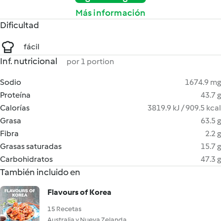
Más información
Dificultad
fácil
Inf. nutricional
por 1 portion
Sodio
1674.9 mg
Proteína
43.7 g
Calorías
3819.9 kJ / 909.5 kcal
Grasa
63.5 g
Fibra
2.2 g
Grasas saturadas
15.7 g
Carbohidratos
47.3 g
También incluido en
Flavours of Korea
15 Recetas
Australia y Nueva Zelanda