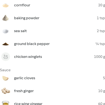
cornflour
20 g
baking powder
1 tsp
sea salt
2 tsp
ground black pepper
¼ tsp
chicken winglets
1000 g
Sauce
garlic cloves
5
fresh ginger
10 g
rice wine vinegar
60 g