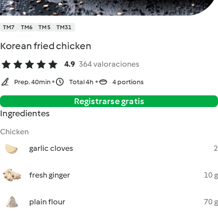
TM7
TM6
TM5
TM31
Korean fried chicken
4.9
364 valoraciones
Prep. 40min
Total 4h
4 portions
Registrarse gratis
Ingredientes
Chicken
garlic cloves
2
fresh ginger
10 g
plain flour
70 g