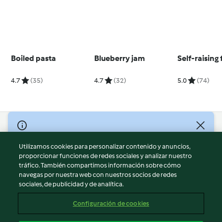
Boiled pasta
Blueberry jam
Self-raising 
4.7
(35)
4.7
(32)
5.0
(74)
© Copyright 2026
Utilizamos cookies para personalizar contenido y anuncios,
Términos de uso
proporcionar funciones de redes sociales y analizar nuestro
Política de privacidad
tráfico. También compartimos información sobre cómo
Aviso legal
navegas por nuestra web con nuestros socios de redes
sociales, de publicidad y de analítica.
Información legal
Cookies
Configuración de cookies
Reportar contenido