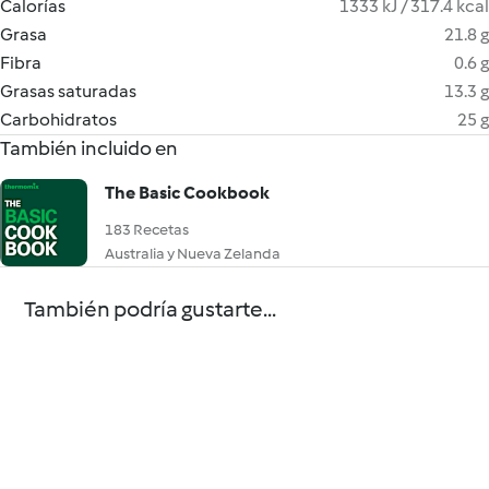
Calorías
1333 kJ / 317.4 kcal
Grasa
21.8 g
Fibra
0.6 g
Grasas saturadas
13.3 g
Carbohidratos
25 g
También incluido en
The Basic Cookbook
183 Recetas
Australia y Nueva Zelanda
También podría gustarte...