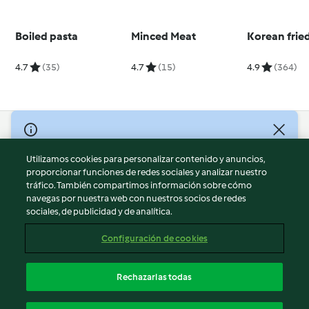
Boiled pasta
Minced Meat
Korean frie
4.7
(35)
4.7
(15)
4.9
(364)
© Copyright 2026
Utilizamos cookies para personalizar contenido y anuncios,
Términos de uso
proporcionar funciones de redes sociales y analizar nuestro
Política de privacidad
tráfico. También compartimos información sobre cómo
Aviso legal
navegas por nuestra web con nuestros socios de redes
sociales, de publicidad y de analítica.
Información legal
Cookies
Configuración de cookies
Reportar contenido
Cancelar suscripción
Rechazarlas todas
Declaración de accesibilidad