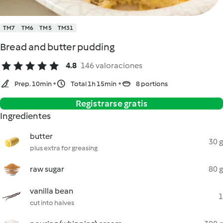
TM7
TM6
TM5
TM31
Bread and butter pudding
4.8
146 valoraciones
Prep. 10min
Total 1h 15min
8 portions
Registrarse gratis
Ingredientes
butter
30 g
plus extra for greasing
raw sugar
80 g
vanilla bean
1
cut into halves