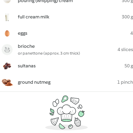
pouring (whipping) cream
300 g
full cream milk
300 g
eggs
4
brioche
4 slices
or panettone (approx. 3 cm thick)
sultanas
50 g
ground nutmeg
1 pinch