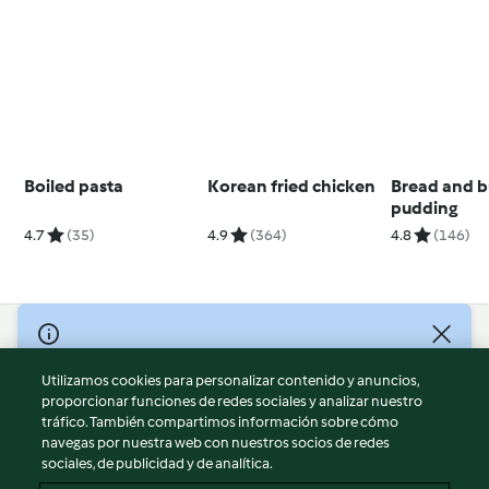
Boiled pasta
Korean fried chicken
Bread and b
pudding
4.7
(35)
4.9
(364)
4.8
(146)
© Copyright 2026
Utilizamos cookies para personalizar contenido y anuncios,
Términos de uso
proporcionar funciones de redes sociales y analizar nuestro
Política de privacidad
tráfico. También compartimos información sobre cómo
Aviso legal
navegas por nuestra web con nuestros socios de redes
sociales, de publicidad y de analítica.
Información legal