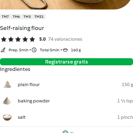
TM7
TM6
TM5
TM31
Self-raising flour
5.0
74 valoraciones
Prep. 5min
Total 5min
160 g
Registrarse gratis
Ingredientes
plain flour
150 g
baking powder
1 ½ tsp
salt
1 pinch