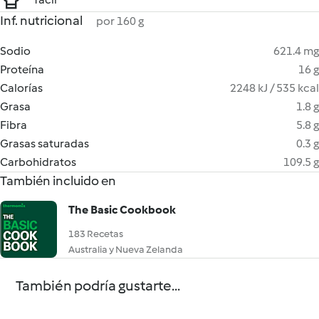
Inf. nutricional
por 160 g
Sodio
621.4 mg
Proteína
16 g
Calorías
2248 kJ / 535 kcal
Grasa
1.8 g
Fibra
5.8 g
Grasas saturadas
0.3 g
Carbohidratos
109.5 g
También incluido en
The Basic Cookbook
183 Recetas
Australia y Nueva Zelanda
También podría gustarte...