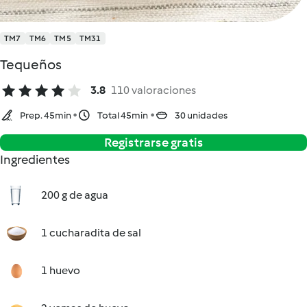
TM7
TM6
TM5
TM31
Tequeños
3.8
110 valoraciones
Prep. 45min
Total 45min
30 unidades
Registrarse gratis
Ingredientes
200 g de agua
1 cucharadita de sal
1 huevo