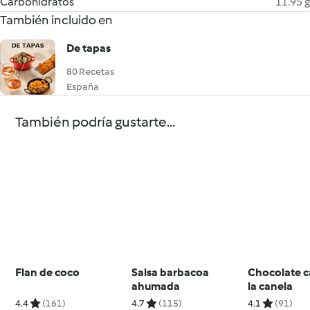
Carbohidratos
11.95 g
También incluido en
De tapas
80 Recetas
España
También podría gustarte...
Flan de coco
Salsa barbacoa
Chocolate c
ahumada
la canela
4.4
(161)
4.7
(115)
4.1
(91)