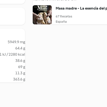
Masa madre - La esencia del 
67 Recetas
España
5949.9 mg
64.4 g
 kJ / 2280 kcal
38.6 g
69 g
11.3 g
363.6 g