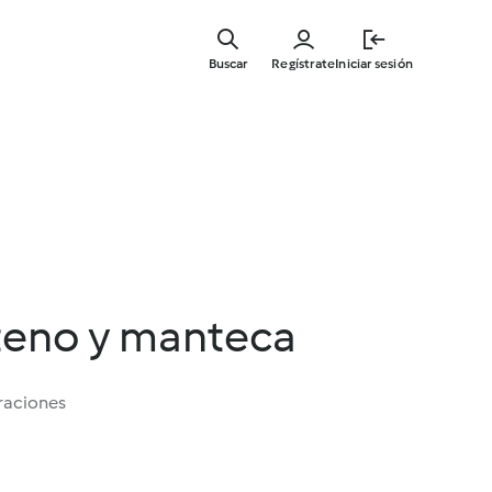
Ir
al
Buscar
Regístrate
Iniciar sesión
contenid
principal
teno y manteca
raciones