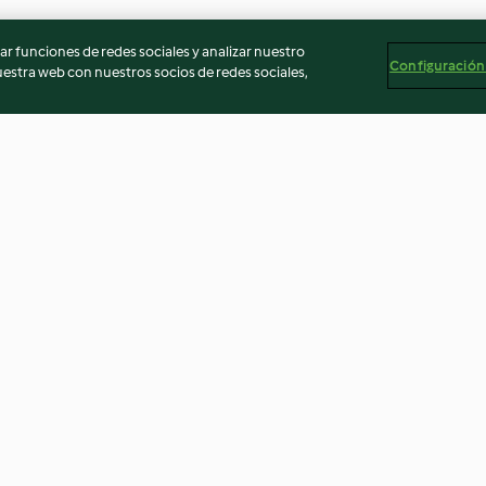
r funciones de redes sociales y analizar nuestro
Configuración
stra web con nuestros socios de redes sociales,
s y tomillo
Galletas de parmesano
Colines tres sab
4.6
(19)
4.5
(6)
egal
Información legal
Cookies
Reportar contenido