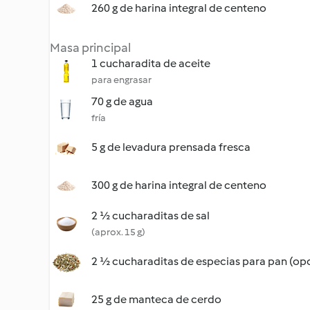
260 g de harina integral de centeno
Masa principal
1 cucharadita de aceite
para engrasar
70 g de agua
fría
5 g de levadura prensada fresca
300 g de harina integral de centeno
2 ½ cucharaditas de sal
(aprox. 15 g)
2 ½ cucharaditas de especias para pan (opc
25 g de manteca de cerdo