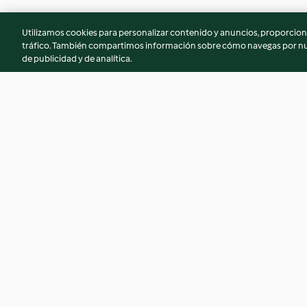
Utilizamos cookies para personalizar contenido y anuncios, proporciona
tráfico. También compartimos información sobre cómo navegas por nue
de publicidad y de analítica.
Florentinas de pistacho
Biscotti de aceituna
4.1
(11)
3.5
(2)
© Copyright 2026
Términos de uso
Política de privacidad
Aviso l