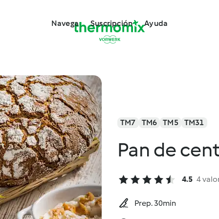
Navega
Suscripción
Ayuda
TM7
TM6
TM5
TM31
Pan de cen
4.5
4 valo
Prep. 30min