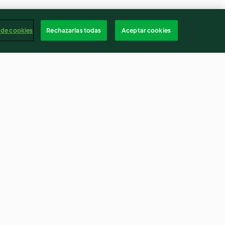
 de cookies
Rechazarlas todas
Aceptar cookies
ores
Crème brûlée de chocolate
blanco
3.5
(10)
Españ
Cancelar suscripción