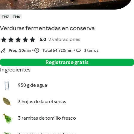
TM7
TM6
Verduras fermentadas en conserva
5.0
2 valoraciones
Prep. 20min
Total 64h 20min
3 tarros
Registrarse gratis
Ingredientes
950 g de agua
3 hojas de laurel secas
3 ramitas de tomillo fresco