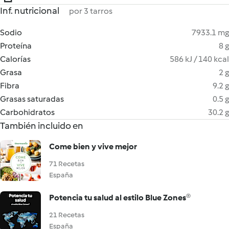
Inf. nutricional
por 3 tarros
Sodio
7933.1 mg
Proteína
8 g
Calorías
586 kJ / 140 kcal
Grasa
2 g
Fibra
9.2 g
Grasas saturadas
0.5 g
Carbohidratos
30.2 g
También incluido en
Come bien y vive mejor
71 Recetas
España
Potencia tu salud al estilo Blue Zones®
21 Recetas
España