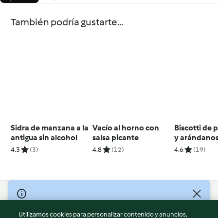
También podría gustarte...
Sidra de manzana a la
Vacío al horno con
Biscotti de 
antigua sin alcohol
salsa picante
y arándano
4.3
(3)
4.8
(12)
4.6
(19)
© Copyright 2026
Utilizamos cookies para personalizar contenido y anuncios,
Términos de uso