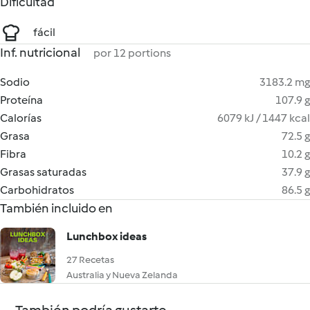
Dificultad
fácil
Inf. nutricional
por 12 portions
Sodio
3183.2 mg
Proteína
107.9 g
Calorías
6079 kJ / 1447 kcal
Grasa
72.5 g
Fibra
10.2 g
Grasas saturadas
37.9 g
Carbohidratos
86.5 g
También incluido en
Lunchbox ideas
27 Recetas
Australia y Nueva Zelanda