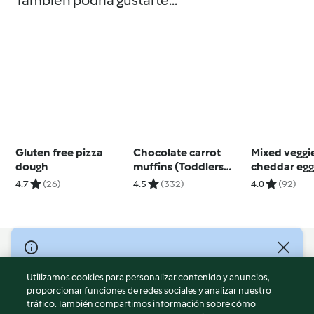
También podría gustarte...
Gluten free pizza
Chocolate carrot
Mixed veggi
dough
muffins (Toddlers
cheddar egg
and beyond)
(6 months+
4.7
(26)
4.5
(332)
4.0
(92)
© Copyright 2026
Utilizamos cookies para personalizar contenido y anuncios,
Términos de uso
proporcionar funciones de redes sociales y analizar nuestro
Política de privacidad
tráfico. También compartimos información sobre cómo