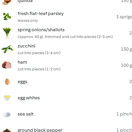
quinoa
130 g
fresh flat-leaf parsley
3 sprigs
leaves only
spring onions/shallots
2
(approx. 40 g), trimmed and cut into pieces (2-3 cm)
zucchini
130 g
cut into pieces (3-4 cm)
ham
100 g
cut into pieces (1-2 cm)
eggs
2
egg whites
2
sea salt
1 pinch
ground black pepper
1 pinch