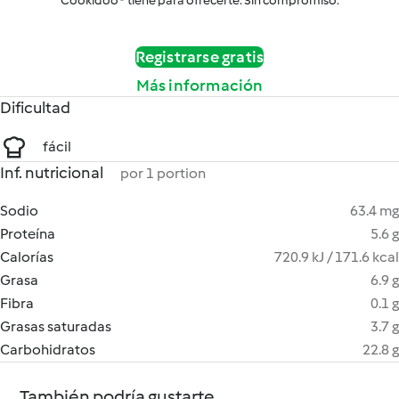
Cookidoo® tiene para ofrecerte. Sin compromiso.
Registrarse gratis
Más información
Dificultad
fácil
Inf. nutricional
por 1 portion
Sodio
63.4 mg
Proteína
5.6 g
Calorías
720.9 kJ / 171.6 kcal
Grasa
6.9 g
Fibra
0.1 g
Grasas saturadas
3.7 g
Carbohidratos
22.8 g
También podría gustarte...