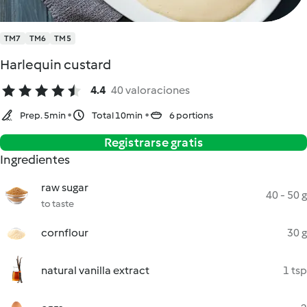
TM7
TM6
TM5
Harlequin custard
4.4
40 valoraciones
Prep. 5min
Total 10min
6 portions
Registrarse gratis
Ingredientes
raw sugar
40 - 50 g
to taste
cornflour
30 g
natural vanilla extract
1 tsp