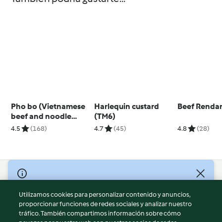
Pho bo (Vietnamese
Harlequin custard
Beef Renda
beef and noodle
(TM6)
soup)
4.5
(168)
4.7
(45)
4.8
(28)
© Copyright 2026
Utilizamos cookies para personalizar contenido y anuncios,
Términos de uso
proporcionar funciones de redes sociales y analizar nuestro
Política de privacidad
tráfico. También compartimos información sobre cómo