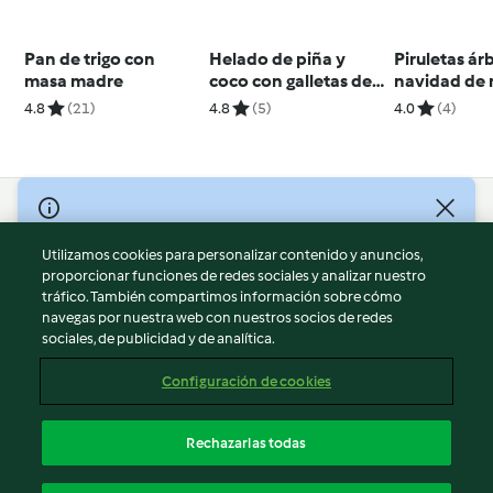
Pan de trigo con
Helado de piña y
Piruletas ár
masa madre
coco con galletas de
navidad de
jengibre (sin lácteos)
4.8
(21)
4.8
(5)
4.0
(4)
© Copyright 2026
Utilizamos cookies para personalizar contenido y anuncios,
Términos de uso
proporcionar funciones de redes sociales y analizar nuestro
Política de privacidad
tráfico. También compartimos información sobre cómo
Aviso legal
navegas por nuestra web con nuestros socios de redes
sociales, de publicidad y de analítica.
Información legal
Cookies
Configuración de cookies
Reportar contenido
Cancelar suscripción
Rechazarlas todas
Declaración de accesibilidad