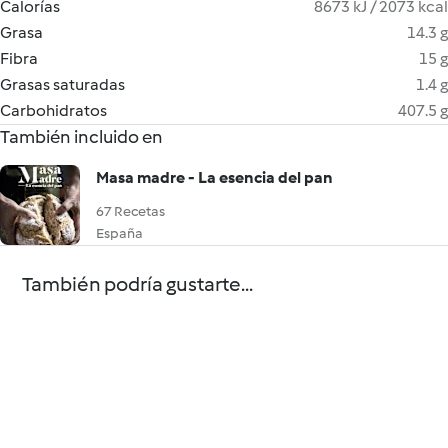
Calorías
8673 kJ / 2073 kcal
Grasa
14.3 g
Fibra
15 g
Grasas saturadas
1.4 g
Carbohidratos
407.5 g
También incluido en
Masa madre - La esencia del pan
67 Recetas
España
También podría gustarte...