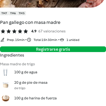
TM7
TM6
TM5
Pan gallego con masa madre
4.9
67 valoraciones
Prep. 15min
Total 15h 30min
1 unidad
Registrarse gratis
Ingredientes
Masa madre de trigo
100 g de agua
20 g de pie de masa
de trigo
100 g de harina de fuerza