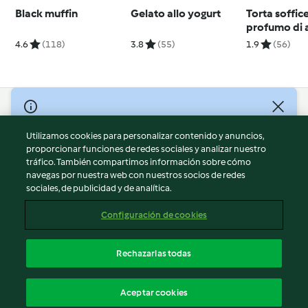
Black muffin
Gelato allo yogurt
Torta soffice
profumo di 
4.6
(118)
3.8
(55)
1.9
(56)
© Copyright 2026
Utilizamos cookies para personalizar contenido y anuncios,
Términos de uso
proporcionar funciones de redes sociales y analizar nuestro
Política de privacidad
tráfico. También compartimos información sobre cómo
Aviso legal
navegas por nuestra web con nuestros socios de redes
sociales, de publicidad y de analítica.
Información legal
Cookies
Configuración de cookies
Reportar contenido
Cancelar suscripción
Rechazarlas todas
Declaración de accesibilidad
Español
Aceptar cookies