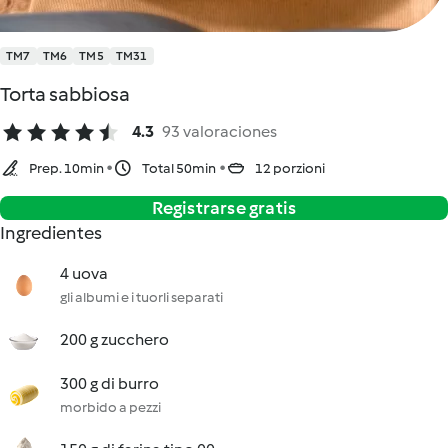
TM7
TM6
TM5
TM31
Torta sabbiosa
4.3
93 valoraciones
Prep. 10min
Total 50min
12 porzioni
Registrarse gratis
Ingredientes
4 uova
gli albumi e i tuorli separati
200 g zucchero
300 g di burro
morbido a pezzi