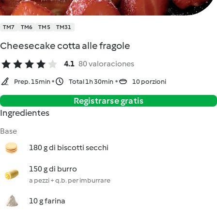
TM7
TM6
TM5
TM31
Cheesecake cotta alle fragole
4.1
80 valoraciones
Prep. 15min
Total 1h 30min
10 porzioni
Registrarse gratis
Ingredientes
Base
180 g di biscotti secchi
150 g di burro
a pezzi + q.b. per imburrare
10 g farina