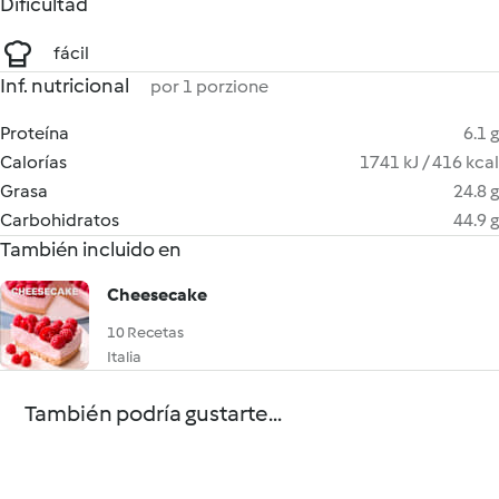
Dificultad
fácil
Inf. nutricional
por 1 porzione
Proteína
6.1 g
Calorías
1741 kJ / 416 kcal
Grasa
24.8 g
Carbohidratos
44.9 g
También incluido en
Cheesecake
10 Recetas
Italia
También podría gustarte...