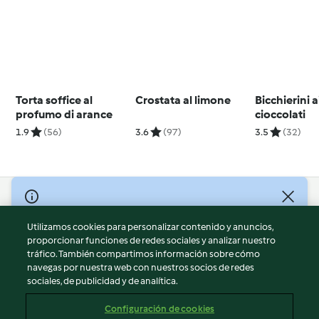
Torta soffice al
Crostata al limone
Bicchierini a
profumo di arance
cioccolati
1.9
(56)
3.6
(97)
3.5
(32)
© Copyright 2026
Utilizamos cookies para personalizar contenido y anuncios,
Términos de uso
proporcionar funciones de redes sociales y analizar nuestro
Política de privacidad
tráfico. También compartimos información sobre cómo
Aviso legal
navegas por nuestra web con nuestros socios de redes
sociales, de publicidad y de analítica.
Información legal
Cookies
Configuración de cookies