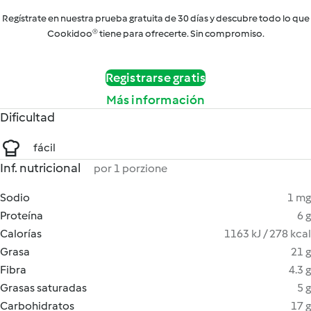
Regístrate en nuestra prueba gratuita de 30 días y descubre todo lo que
Cookidoo® tiene para ofrecerte. Sin compromiso.
Registrarse gratis
Más información
Dificultad
fácil
Inf. nutricional
por 1 porzione
Sodio
1 mg
Proteína
6 g
Calorías
1163 kJ / 278 kcal
Grasa
21 g
Fibra
4.3 g
Grasas saturadas
5 g
Carbohidratos
17 g