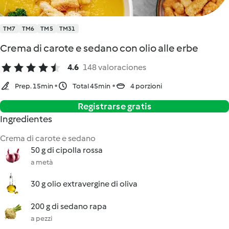
TM7
TM6
TM5
TM31
Crema di carote e sedano con olio alle erbe
4.6
148 valoraciones
Prep. 15min
Total 45min
4 porzioni
Registrarse gratis
Ingredientes
Crema di carote e sedano
50 g di cipolla rossa
a metà
30 g olio extravergine di oliva
200 g di sedano rapa
a pezzi