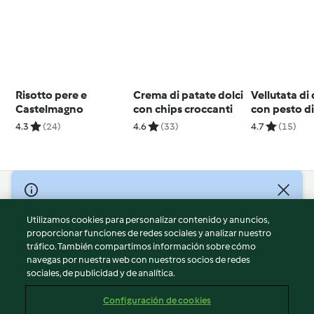
Risotto pere e
Crema di patate dolci
Vellutata di
Castelmagno
con chips croccanti
con pesto di
4.3
(24)
4.6
(33)
4.7
(15)
© Copyright 2026
Utilizamos cookies para personalizar contenido y anuncios,
Términos de uso
proporcionar funciones de redes sociales y analizar nuestro
Política de privacidad
tráfico. También compartimos información sobre cómo
Aviso legal
navegas por nuestra web con nuestros socios de redes
sociales, de publicidad y de analítica.
Información legal
Cookies
Configuración de cookies