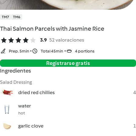
TM7
TM6
Thai Salmon Parcels with Jasmine Rice
3.9
52 valoraciones
Prep. 5min
Total 45min
4 portions
Registrarse gratis
Ingredientes
Salad Dressing
dried red chillies
4
water
hot
garlic clove
1