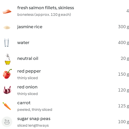
fresh salmon fillets, skinless
4
boneless (approx. 120 g each)
jasmine rice
300 g
water
400 g
neutral oil
20 g
red pepper
150 g
thinly sliced
red onion
120 g
thinly sliced
carrot
125 g
peeled, thinly sliced
sugar snap peas
100 g
sliced lengthways