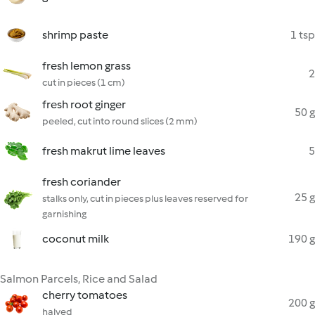
shrimp paste
1 tsp
fresh lemon grass
2
cut in pieces (1 cm)
fresh root ginger
50 g
peeled, cut into round slices (2 mm)
fresh makrut lime leaves
5
fresh coriander
25 g
stalks only, cut in pieces plus leaves reserved for
garnishing
coconut milk
190 g
Salmon Parcels, Rice and Salad
cherry tomatoes
200 g
halved