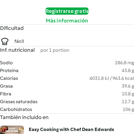
Registrarse gratis
Más información
Dificultad
fácil
Inf. nutricional
por 1 portion
Sodio
286.8 mg
Proteína
43.8 g
Calorías
4031.8 kJ / 963.6 kcal
Grasa
39.6 g
Fibra
10.8 g
Grasas saturadas
12.7 g
Carbohidratos
106 g
También incluido en
Easy Cooking with Chef Dean Edwards