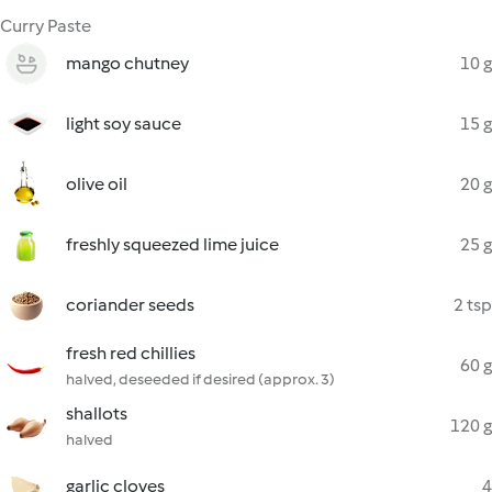
Curry Paste
mango chutney
10 g
light soy sauce
15 g
olive oil
20 g
freshly squeezed lime juice
25 g
coriander seeds
2 tsp
fresh red chillies
60 g
halved, deseeded if desired (approx. 3)
shallots
120 g
halved
garlic cloves
4