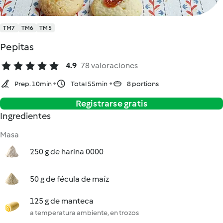
TM7
TM6
TM5
Pepitas
4.9
78 valoraciones
Prep. 10min
Total 55min
8 portions
Registrarse gratis
Ingredientes
Masa
250 g de harina 0000
50 g de fécula de maíz
125 g de manteca
a temperatura ambiente, en trozos