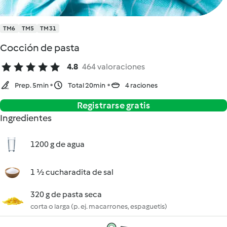
TM6
TM5
TM31
Cocción de pasta
4.8
464 valoraciones
Prep. 5min
Total 20min
4 raciones
Registrarse gratis
Ingredientes
1200 g de agua
1 ½ cucharadita de sal
320 g de pasta seca
corta o larga (p. ej. macarrones, espaguetis)