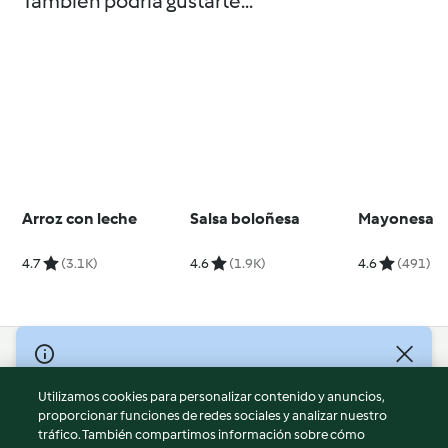
También podría gustarte...
Arroz con leche
Salsa boloñesa
Mayonesa
4.7
(3.1K)
4.6
(1.9K)
4.6
(491)
© Copyright 2026
Utilizamos cookies para personalizar contenido y anuncios,
Términos de uso
proporcionar funciones de redes sociales y analizar nuestro
Política de privacidad
tráfico. También compartimos información sobre cómo