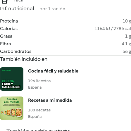
Inf. nutricional
por 1 ración
Proteína
10 g
Calorías
1164 kJ / 278 kcal
Grasa
1 g
Fibra
4.1 g
Carbohidratos
56 g
También incluido en
Cocina fácil y saludable
196 Recetas
España
Recetas a mi medida
100 Recetas
España