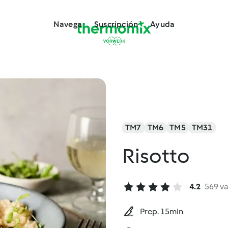
Navega
Suscripción
Ayuda
TM7
TM6
TM5
TM31
Risotto
4.2
569 v
Prep. 15min