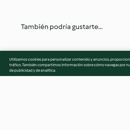
También podría gustarte...
Utilizamos cookies para personalizar contenido y anuncios, proporciona
tráfico. También compartimos información sobre cómo navegas por nue
de publicidad y de analítica.
Espuma rápida de frutas
Pan rápido
congeladas
4.7
(1.1K)
4.4
(1.8K)