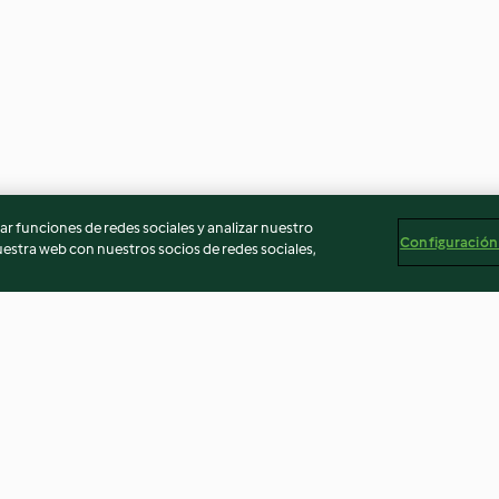
r funciones de redes sociales y analizar nuestro
Configuración
stra web con nuestros socios de redes sociales,
Brownie rápido
Magdalenas
4.7
(1.7K)
4.6
(729)