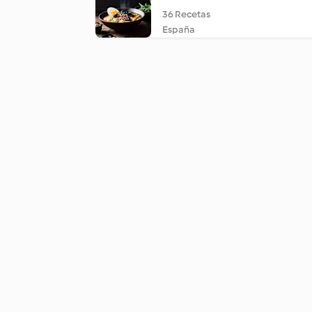
36 Recetas
España