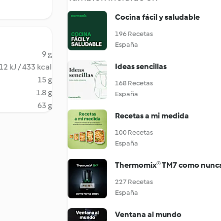
Cocina fácil y saludable
196 Recetas
España
9 g
Ideas sencillas
12 kJ / 433 kcal
15 g
168 Recetas
1.8 g
España
63 g
Recetas a mi medida
100 Recetas
España
Thermomix® TM7 como nunca
227 Recetas
España
Ventana al mundo