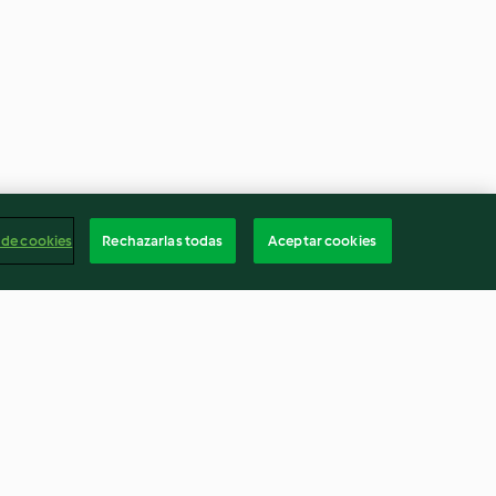
 de cookies
Rechazarlas todas
Aceptar cookies
Bizcocho de naranja
4.8
(3.7K)