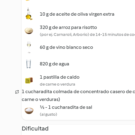
10 g de aceite de oliva virgen extra
320 g de arroz para risotto
(por ej. Carnaroli, Arborio) de 14-15 minutos de c
60 g de vino blanco seco
820 g de agua
1 pastilla de caldo
de carne o verdura
1 cucharadita colmada de concentrado casero de c
carne o verduras)
½ - 1 cucharadita de sal
(al gusto)
Dificultad