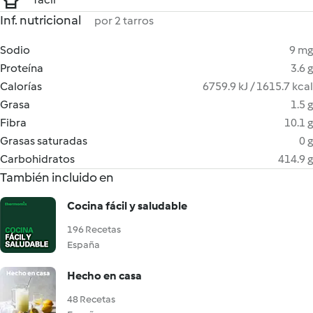
Inf. nutricional
por 2 tarros
Sodio
9 mg
Proteína
3.6 g
Calorías
6759.9 kJ / 1615.7 kcal
Grasa
1.5 g
Fibra
10.1 g
Grasas saturadas
0 g
Carbohidratos
414.9 g
También incluido en
Cocina fácil y saludable
196 Recetas
España
Hecho en casa
48 Recetas