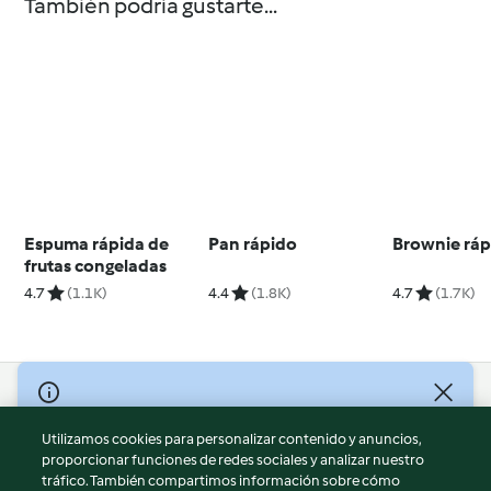
También podría gustarte...
Espuma rápida de
Pan rápido
Brownie ráp
frutas congeladas
4.7
(1.1K)
4.4
(1.8K)
4.7
(1.7K)
© Copyright 2026
Utilizamos cookies para personalizar contenido y anuncios,
Términos de uso
proporcionar funciones de redes sociales y analizar nuestro
Política de privacidad
tráfico. También compartimos información sobre cómo