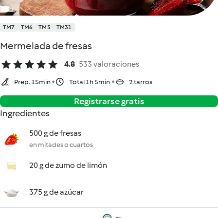
TM7
TM6
TM5
TM31
Mermelada de fresas
4.8
533 valoraciones
Prep. 15min
Total 1h 5min
2 tarros
Registrarse gratis
Ingredientes
500 g de fresas
en mitades o cuartos
20 g de zumo de limón
375 g de azúcar