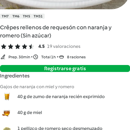
TM7
TM6
TM5
TM31
Crêpes rellenos de requesón con naranja y
romero (Sin azúcar)
4.5
19 valoraciones
Prep. 30min
Total 1h
8 raciones
Registrarse gratis
Ingredientes
Gajos de naranja con miel y romero
40 g de zumo de naranja recién exprimido
40 g de miel
1 pellizco de romero seco desmenuzado