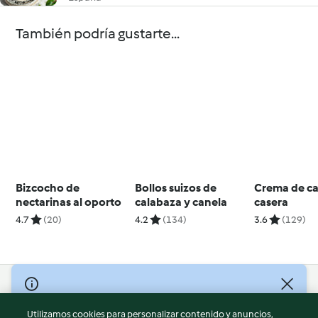
También podría gustarte...
Bizcocho de
Bollos suizos de
Crema de c
nectarinas al oporto
calabaza y canela
casera
4.7
(20)
4.2
(134)
3.6
(129)
© Copyright 2026
Utilizamos cookies para personalizar contenido y anuncios,
Términos de uso