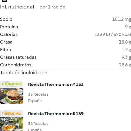
Inf. nutricional
por 1 ración
Sodio
161.2 mg
Proteína
9 g
Calorías
1339 kJ / 320 kcal
Grasa
18.8 g
Fibra
1.7 g
Grasas saturadas
9.3 g
Carbohidratos
28.6 g
También incluido en
Revista Thermomix nº 133
35 Recetas
España
Revista Thermomix nº 139
36 Recetas
España