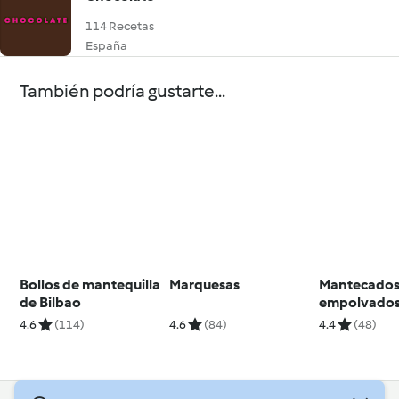
114 Recetas
España
También podría gustarte...
Bollos de mantequilla
Marquesas
Mantecado
de Bilbao
empolvado
4.6
(114)
4.6
(84)
4.4
(48)