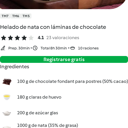
TM7
TM6
TM5
Helado de nata con láminas de chocolate
4.1
23 valoraciones
Prep. 30min
Total 8h 30min
10 raciones
Registrarse gratis
Ingredientes
100 g de chocolate fondant para postres (50% cacao)
180 g claras de huevo
200 g de azúcar glas
1000 g de nata (35% de grasa)