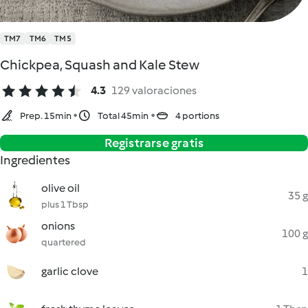
TM7
TM6
TM5
Chickpea, Squash and Kale Stew
4.3
129 valoraciones
Prep. 15min
Total 45min
4 portions
Registrarse gratis
Ingredientes
olive oil
35 g
plus 1 Tbsp
onions
100 g
quartered
garlic clove
1