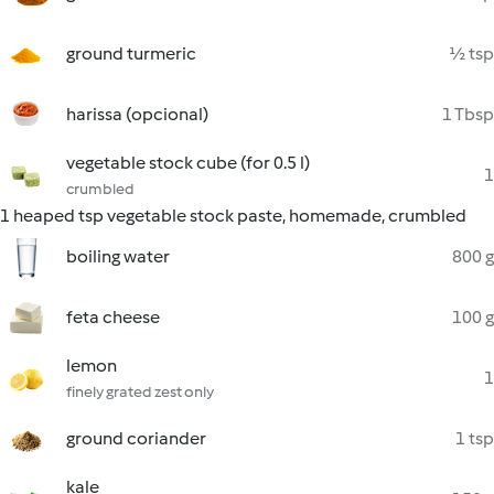
ground turmeric
½ tsp
harissa (opcional)
1 Tbsp
vegetable stock cube (for 0.5 l)
1
crumbled
1 heaped tsp vegetable stock paste, homemade, crumbled
boiling water
800 g
feta cheese
100 g
lemon
1
finely grated zest only
ground coriander
1 tsp
kale