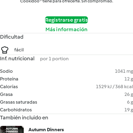
Cookidoo® tiene para ofrecerte. Sin compromiso.
Registrarse gratis
Más información
Dificultad
fácil
Inf. nutricional
por 1 portion
Sodio
1041 mg
Proteína
12 g
Calorías
1529 kJ / 368 kcal
Grasa
26 g
Grasas saturadas
6 g
Carbohidratos
19 g
También incluido en
Autumn Dinners