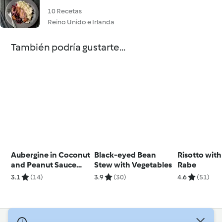
10 Recetas
Reino Unido e Irlanda
También podría gustarte...
Aubergine in Coconut
Black-eyed Bean
Risotto with
and Peanut Sauce
Stew with Vegetables
Rabe
with Basmati Rice
3.1
(14)
3.9
(30)
4.6
(51)