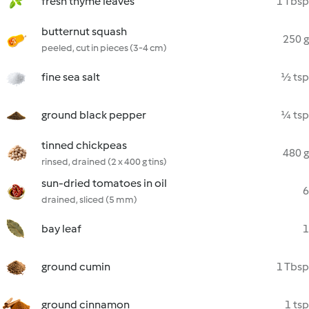
fresh thyme leaves
1 Tbsp
butternut squash
250 g
peeled, cut in pieces (3-4 cm)
fine sea salt
½ tsp
ground black pepper
¼ tsp
tinned chickpeas
480 g
rinsed, drained (2 x 400 g tins)
sun-dried tomatoes in oil
6
drained, sliced (5 mm)
bay leaf
1
ground cumin
1 Tbsp
ground cinnamon
1 tsp