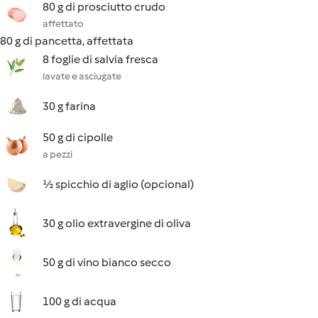
80 g di prosciutto crudo
affettato
80 g di pancetta, affettata
8 foglie di salvia fresca
lavate e asciugate
30 g farina
50 g di cipolle
a pezzi
½ spicchio di aglio (opcional)
30 g olio extravergine di oliva
50 g di vino bianco secco
100 g di acqua