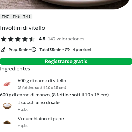
TM7
TM6
TM5
Involtini di vitello
4.5
142 valoraciones
Prep. 5min
Total 35min
4 porzioni
Registrarse gratis
Ingredientes
600 g di carne di vitello
(8 fettine sottili 10 x 15 cm)
600 g di carne di manzo, (8 fettine sottili 10 x 15 cm)
1 cucchiaino di sale
+ q.b.
½ cucchiaino di pepe
+ q.b.