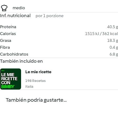
medio
Inf. nutricional
por 1 porzione
Proteína
40.5 g
Calorías
1515 kJ / 362 kcal
Grasa
18.3 g
Fibra
0.4 g
Carbohidratos
6.8 g
También incluido en
Le mie ricette
198 Recetas
Italia
También podría gustarte...