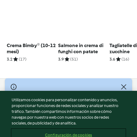
Crema Bimby® (10-12
Salmone in crema di
Tagliatelle d
mesi)
funghi con patate
zucchine
3.2
(17)
3.9
(51)
3.6
(16)
© Copyright 2026
Utilizamos cookies para personalizar contenido y anuncios,
Términos de uso
proporcionar funciones de redes sociales y analizar nuestro
Política de privacidad
tráfico. También compartimos información sobre cómo
Aviso legal
navegas por nuestra web con nuestros socios de redes
sociales, de publicidad y de analítica.
Información legal
Cookies
Configuración de cookies