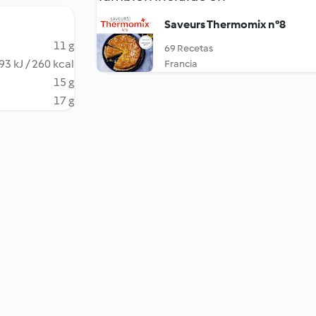
Saveurs Thermomix n°8
11 g
69 Recetas
93 kJ / 260 kcal
Francia
15 g
17 g