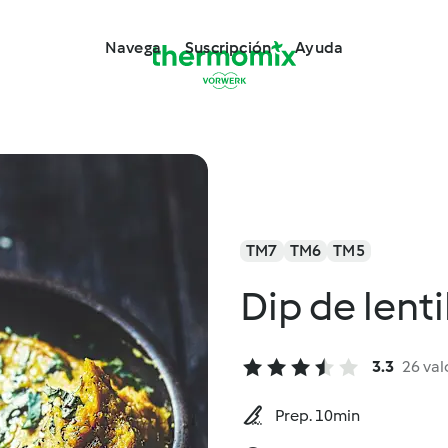
Navega
Suscripción
Ayuda
TM7
TM6
TM5
Dip de lenti
3.3
26 val
Prep. 10min