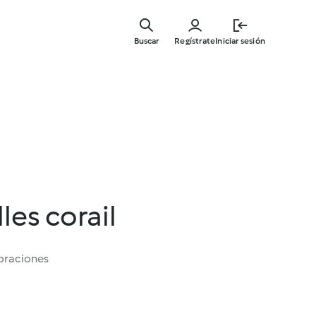
Ir
al
Buscar
Regístrate
Iniciar sesión
contenid
principal
lles corail
oraciones