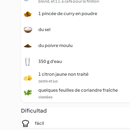
blond, et 1 c. à café pour la finition
1 pincée de curry en poudre
du sel
du poivre moulu
350 g d'eau
1 citron jaune non traité
zeste et jus
quelques feuilles de coriandre fraîche
ciselées
Dificultad
fácil