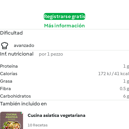
Registrarse gratis
Más información
Dificultad
avanzado
Inf. nutricional
por 1 pezzo
Proteína
1 g
Calorías
172 kJ / 41 kcal
Grasa
1 g
Fibra
0.5 g
Carbohidratos
6 g
También incluido en
Cucina asiatica vegetariana
10 Recetas