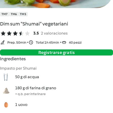
TM7
TM6
TM5
Dim sum "Shumai" vegetariani
3.5
2 valoraciones
Prep. 50min
Total 1h 45min
40 pezzi
Registrarse gratis
Ingredientes
Impasto per Shumai
50 g di acqua
180 g di farina di grano
+ q.b. per infarinare
1 uovo