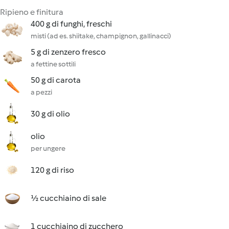
Ripieno e finitura
400 g di funghi, freschi
misti (ad es. shiitake, champignon, gallinacci)
5 g di zenzero fresco
a fettine sottili
50 g di carota
a pezzi
30 g di olio
olio
per ungere
120 g di riso
½ cucchiaino di sale
1 cucchiaino di zucchero