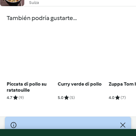
Suiza
También podría gustarte...
Piccata di pollo su
Curry verde di pollo
Zuppa Tom 
ratatouille
4.7
(9)
5.0
(5)
4.0
(7)
© Copyright 2026