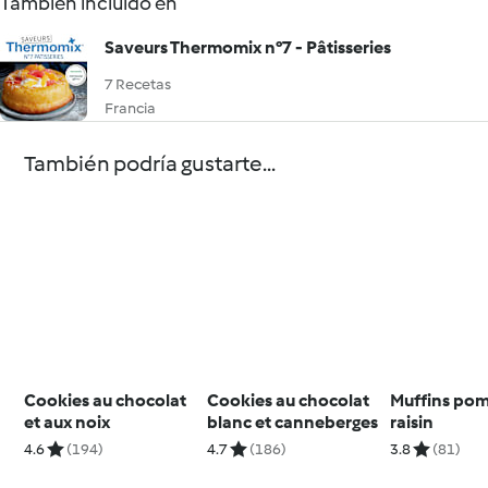
También incluido en
Saveurs Thermomix n°7 - Pâtisseries
7 Recetas
Francia
También podría gustarte...
Cookies au chocolat
Cookies au chocolat
Muffins po
et aux noix
blanc et canneberges
raisin
4.6
(194)
4.7
(186)
3.8
(81)