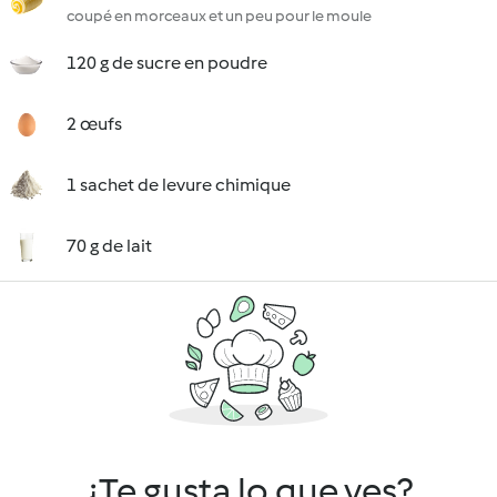
coupé en morceaux et un peu pour le moule
120 g de sucre en poudre
2 œufs
1 sachet de levure chimique
70 g de lait
¿Te gusta lo que ves?