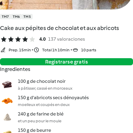
TM7
TM6
TM5
Cake aux pépites de chocolat et aux abricots
4.0
137 valoraciones
Prep. 15min
Total 1h 10min
10 parts
Registrarse gratis
Ingredientes
100 g de chocolat noir
à pâtisser, cassé en morceaux
150 g d'abricots secs dénoyautés
moelleux et coupés en deux
240 g de farine de blé
et un peu pour le moule
150 g de beurre