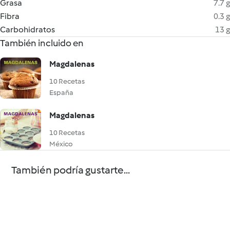
Grasa
7.7 g
Fibra
0.3 g
Carbohidratos
13 g
También incluido en
Magdalenas
10 Recetas
España
Magdalenas
10 Recetas
México
También podría gustarte...