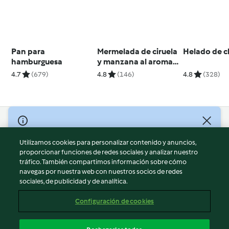
Pan para
Mermelada de ciruela
Helado de c
hamburguesa
y manzana al aroma
de canela
4.7
(679)
4.8
(146)
4.8
(328)
© Copyright 2026
Utilizamos cookies para personalizar contenido y anuncios,
Términos de uso
proporcionar funciones de redes sociales y analizar nuestro
Política de privacidad
tráfico. También compartimos información sobre cómo
Aviso legal
navegas por nuestra web con nuestros socios de redes
sociales, de publicidad y de analítica.
Información legal
Cookies
Configuración de cookies
Reportar contenido
Cancelar suscripción