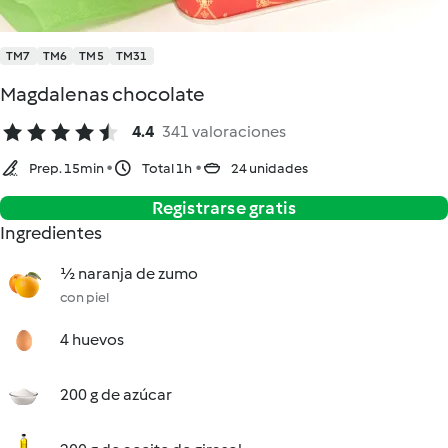
TM7
TM6
TM5
TM31
Magdalenas chocolate
4.4
341 valoraciones
Prep. 15min
Total 1h
24 unidades
Registrarse gratis
Ingredientes
½ naranja de zumo
con piel
4 huevos
200 g de azúcar